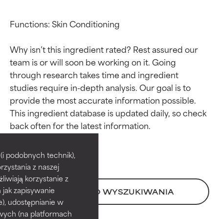
Functions: Skin Conditioning

Why isn’t this ingredient rated? Rest assured our 
team is or will soon be working on it. Going 
through research takes time and ingredient 
studies require in-depth analysis. Our goal is to 
provide the most accurate information possible. 
This ingredient database is updated daily, so check 
Oceny składników
Oceny składników
BEST
BEST
i podobnych technik),
rzystania z naszej
Udowodnione i potwierdzone
Udowodnione i potwierdzone
przez niezależne badania.
przez niezależne badania.
żliwiają korzystanie z
Wyjątkowy składnik aktywny
Wyjątkowy składnik aktywny
h jak zapisywanie
POWRÓT DO WYSZUKIWANIA
odpowiedni dla większości
odpowiedni dla większości
e), udostępnianie w
typów skóry i problemów
typów skóry i problemów
wych (na platformach
skórnych.
skórnych.