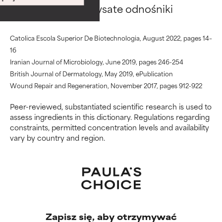
Saccharomyces Lysate odnośniki
połączeniu z innymi
połączeniu z innymi
problematycznymi składnikami.
problematycznymi składnikami.
Catolica Escola Superior De Biotechnologia, August 2022, pages 14–
WORST
WORST
16
Może powodować
Może powodować
Iranian Journal of Microbiology, June 2019, pages 246-254
podrażnienie, stan zapalny,
podrażnienie, stan zapalny,
British Journal of Dermatology, May 2019, ePublication
suchość itp. Może przynosić
suchość itp. Może przynosić
Wound Repair and Regeneration, November 2017, pages 912-922
korzyści w niektórych
korzyści w niektórych
aspektach, ale ogólnie
aspektach, ale ogólnie
Peer-reviewed, substantiated scientific research is used to
udowodniono, że wyrządza
udowodniono, że wyrządza
assess ingredients in this dictionary. Regulations regarding
więcej szkody niż pożytku.
więcej szkody niż pożytku.
constraints, permitted concentration levels and availability
vary by country and region.
BRAK OCENY
BRAK OCENY
Nie oceniliśmy jeszcze tego
Nie oceniliśmy jeszcze tego
składnika, ponieważ nie
składnika, ponieważ nie
mieliśmy okazji przeanalizować
mieliśmy okazji przeanalizować
badań na jego temat.
badań na jego temat.
Zapisz się, aby otrzymywać