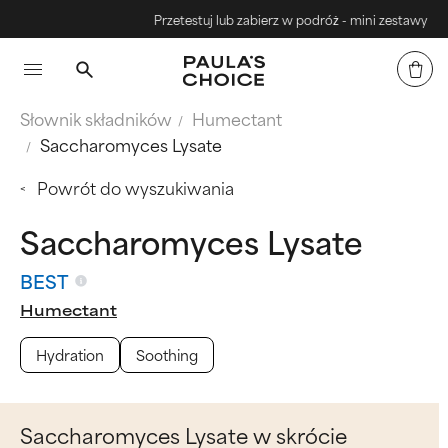
Przetestuj lub zabierz w podróż - mini zestawy
Słownik składników
Humectant
Saccharomyces Lysate
Powrót do wyszukiwania
Saccharomyces Lysate
BEST
Humectant
Hydration
Soothing
Saccharomyces Lysate w skrócie