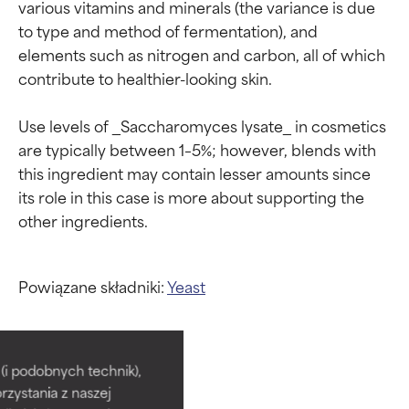
various vitamins and minerals (the variance is due 
to type and method of fermentation), and 
elements such as nitrogen and carbon, all of which 
contribute to healthier-looking skin.

Use levels of _Saccharomyces lysate_ in cosmetics 
are typically between 1–5%; however, blends with 
this ingredient may contain lesser amounts since 
its role in this case is more about supporting the 
Powiązane składniki:
Yeast
Oceny składników
Oceny składników
BEST
BEST
i podobnych technik),
rzystania z naszej
Udowodnione i potwierdzone
Udowodnione i potwierdzone