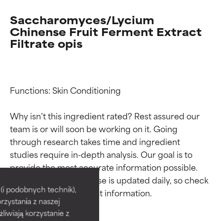
Saccharomyces/Lycium
Chinense Fruit Ferment Extract
Filtrate opis
Functions: Skin Conditioning

Why isn’t this ingredient rated? Rest assured our 
team is or will soon be working on it. Going 
through research takes time and ingredient 
studies require in-depth analysis. Our goal is to 
Oceny składników
Oceny składników
provide the most accurate information possible. 
This ingredient database is updated daily, so check 
BEST
BEST
i podobnych technik),
rzystania z naszej
Udowodnione i potwierdzone
Udowodnione i potwierdzone
przez niezależne badania.
przez niezależne badania.
żliwiają korzystanie z