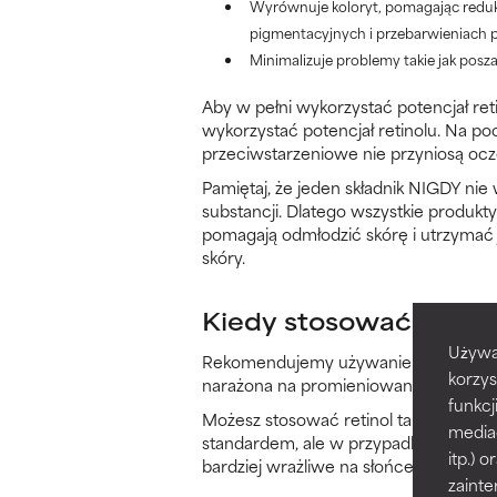
Wyrównuje koloryt, pomagając reduko
pigmentacyjnych i przebarwieniach 
Minimalizuje problemy takie jak poszar
Aby w pełni wykorzystać potencjał reti
wykorzystać potencjał retinolu. Na poc
przeciwstarzeniowe nie przyniosą oc
Pamiętaj, że jeden składnik NIGDY nie
substancji. Dlatego wszystkie produkty
pomagają odmłodzić skórę i utrzymać j
skóry.
Kiedy stosować retino
Używa
Rekomendujemy używanie retinolu w wi
korzys
narażona na promieniowanie słoneczn
funkcj
Możesz stosować retinol także rano,
media
standardem, ale w przypadku retinolu
itp.)
bardziej wrażliwe na słońce.
zainte