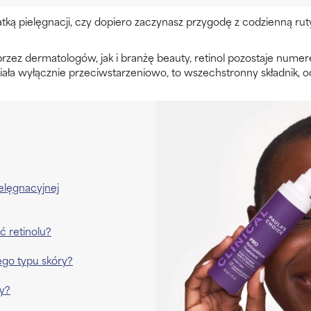
atką pielęgnacji, czy dopiero zaczynasz przygodę z codzienną rutyn
zez dermatologów, jak i branżę beauty, retinol pozostaje numer
działa wyłącznie przeciwstarzeniowo, to wszechstronny składnik, 
ielęgnacyjnej
 retinolu?
jego typu skóry?
ży?