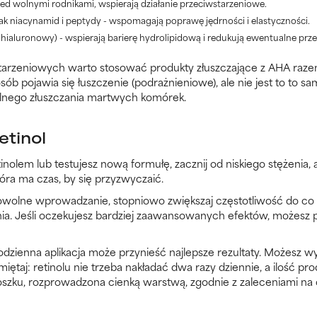
zed wolnymi rodnikami, wspierają działanie przeciwstarzeniowe.
jak niacynamid i peptydy - wspomagają poprawę jędrności i elastyczności.
s hialuronowy) - wspierają barierę hydrolipidową i redukują ewentualne prze
arzeniowych warto stosować produkty złuszczające z AHA razem z 
sób pojawia się łuszczenie (podrażnieniowe), ale nie jest to to sa
nego złuszczania martwych komórek.
etinol
inolem lub testujesz nową formułę, zacznij od niskiego stężenia, 
kóra ma czas, by się przyzwyczaić.
owolne wprowadzanie, stopniowo zwiększaj częstotliwość do co dru
a. Jeśli oczekujesz bardziej zaawansowanych efektów, możesz 
odzienna aplikacja może przynieść najlepsze rezultaty. Możesz 
miętaj: retinolu nie trzeba nakładać dwa razy dziennie, a ilość p
roszku, rozprowadzona cienką warstwą, zgodnie z zaleceniami na