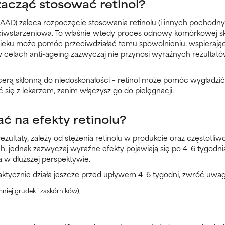
acząć stosować retinol?
AD) zaleca rozpoczęcie stosowania retinolu (i innych pochodny
przeciwstarzeniowa. To właśnie wtedy proces odnowy komórkowej sk
wieku może pomóc przeciwdziałać temu spowolnieniu, wspierając
w celach anti-ageing zazwyczaj nie przynosi wyraźnych rezultat
erą skłonną do niedoskonałości – retinol może pomóc wygładzić 
 się z lekarzem, zanim włączysz go do pielęgnacji.
ć na efekty retinolu?
zultaty, zależy od stężenia retinolu w produkcie oraz częstotliw
ch, jednak zazwyczaj wyraźne efekty pojawiają się po 4–6 tygodn
ała w dłuższej perspektywie.
aktycznie działa jeszcze przed upływem 4–6 tygodni, zwróć uwagę 
niej grudek i zaskórników),