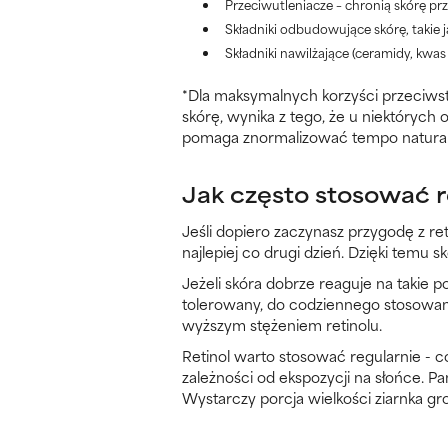
Przeciwutleniacze – chronią skórę pr
Składniki odbudowujące skórę, takie 
Składniki nawilżające (ceramidy, kwa
*Dla maksymalnych korzyści przeciwst
skórę, wynika z tego, że u niektórych o
pomaga znormalizować tempo natural
Jak często stosować r
Jeśli dopiero zaczynasz przygodę z ret
najlepiej co drugi dzień. Dzięki temu s
Jeżeli skóra dobrze reaguje na takie p
tolerowany, do codziennego stosowani
wyższym stężeniem retinolu.
Retinol warto stosować regularnie - c
zależności od ekspozycji na słońce. Pa
Wystarczy porcja wielkości ziarnka g