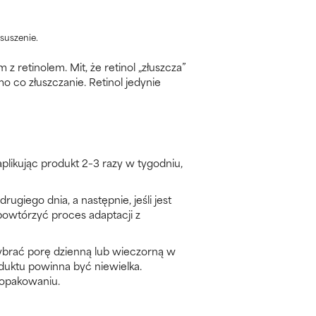
suszenie.
retinolem. Mit, że retinol „złuszcza”
mo co złuszczanie. Retinol jedynie
aplikując produkt 2–3 razy w tygodniu,
giego dnia, a następnie, jeśli jest
powtórzyć proces adaptacji z
wybrać porę dzienną lub wieczorną w
roduktu powinna być niewielka.
 opakowaniu.