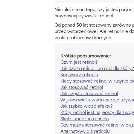
Niezależnie od tego, czy jesteś pasjon
pewnością słyszałaś - retinol.
Od ponad 50 lat stosowany zarówno pr
przeciwstarzeniowej. Ale retinol nie 
wielu problemów skórnych.
Krótkie podsumowanie:
Czym jest retinol?
Jak działa retinol i co robi dla skóry?
Korzyści z retinolu
Kiedy stosować retinol w rutynie p
Jak stosować retinol
Jak często stosować retinol
W jakim wieku warto zacząć używać
Jak szybko widać efekty?
Który retinol jest najlepszy dla Two
Skutki uboczne retinolu
Czy można stosować retinol w cią
Alternatywy dla retinolu