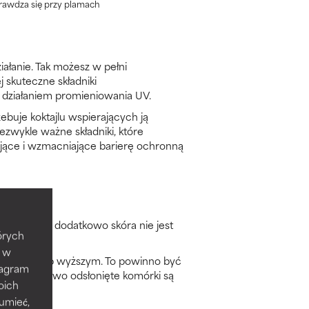
rawdza się przy plamach
iałanie. Tak możesz w pełni
j skuteczne składniki
 działaniem promieniowania UV.
ebuje koktajlu wspierających ją
iezwykle ważne składniki, które
wujące i wzmacniające barierę ochronną
 więcej, a dodatkowo skóra nie jest
tórych
e w
m SPF 30 lub wyższym. To powinno być
tagram
rkową, a nowo odsłonięte komórki są
oich
zumieć,