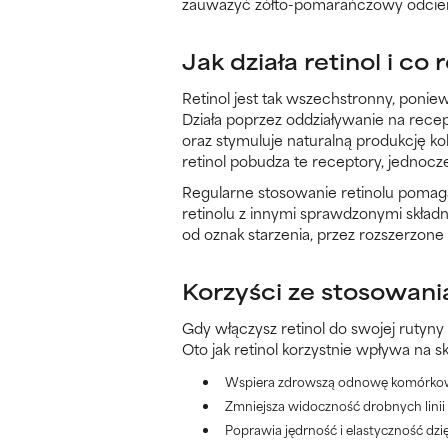
zauważyć żółto-pomarańczowy odcień pr
Jak działa retinol i co 
Retinol jest tak wszechstronny, ponie
Działa poprzez oddziaływanie na rece
oraz stymuluje naturalną produkcję ko
retinol pobudza te receptory, jednoc
Regularne stosowanie retinolu pomaga
retinolu z innymi sprawdzonymi skład
od oznak starzenia, przez rozszerzone 
Korzyści ze stosowani
Gdy włączysz retinol do swojej rutyny
Oto jak retinol korzystnie wpływa na s
Wspiera zdrowszą odnowę komórkową 
Zmniejsza widoczność drobnych linii 
Poprawia jędrność i elastyczność dzi