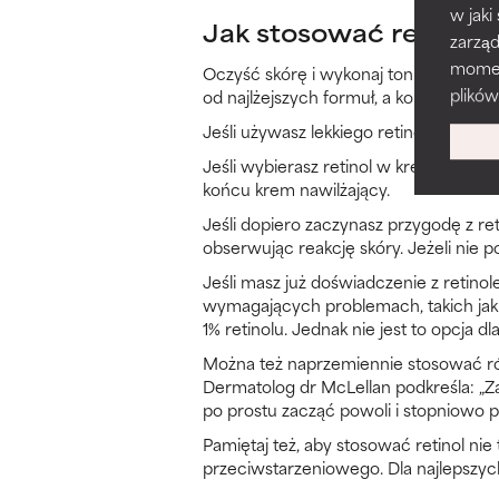
w jaki
Jak stosować retinol
zarzą
momenc
Oczyść skórę i wykonaj tonizację. Zas
plików
od najlżejszych formuł, a kończąc na t
Jeśli używasz lekkiego retinolu w płyni
Jeśli wybierasz retinol w kremowej fo
końcu krem nawilżający.
Jeśli dopiero zaczynasz przygodę z re
obserwując reakcję skóry. Jeżeli nie p
Jeśli masz już doświadczenie z retinol
wymagających problemach, takich jak 
1% retinolu. Jednak nie jest to opcja d
Można też naprzemiennie stosować różn
Dermatolog dr McLellan podkreśla: „Z
po prostu zacząć powoli i stopniowo pr
Pamiętaj też, aby stosować retinol nie 
przeciwstarzeniowego. Dla najlepszych