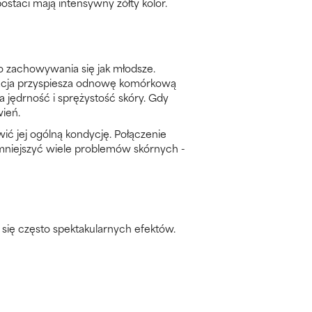
staci mają intensywny żółty kolor.
do zachowywania się jak młodsze.
ywacja przyspiesza odnowę komórkową
 jędrność i sprężystość skóry. Gdy
ień.
ć jej ogólną kondycję. Połączenie
zmniejszyć wiele problemów skórnych -
 się często spektakularnych efektów.