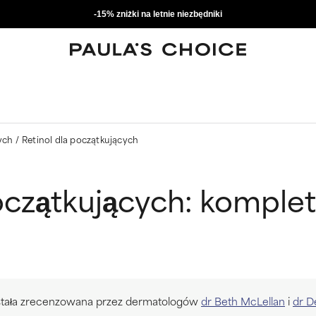
-15% zniżki na letnie niezbędniki
cych
Retinol dla początkujących
początkujących: komple
została zrecenzowana przez dermatologów
dr Beth McLellan
i
dr D