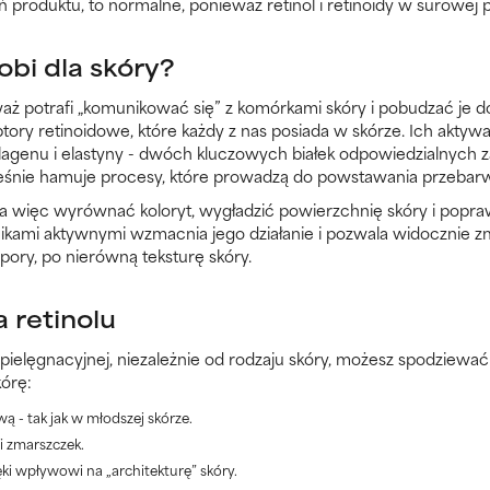
oduktu, to normalne, ponieważ retinol i retinoidy w surowej po
robi dla skóry?
waż potrafi „komunikować się” z komórkami skóry i pobudzać je 
ptory retinoidowe, które każdy z nas posiada w skórze. Ich akt
lagenu i elastyny - dwóch kluczowych białek odpowiedzialnych za
ześnie hamuje procesy, które prowadzą do powstawania przebarw
 więc wyrównać koloryt, wygładzić powierzchnię skóry i poprawi
nikami aktywnymi wzmacnia jego działanie i pozwala widocznie 
pory, po nierówną teksturę skóry.
a retinolu
 pielęgnacyjnej, niezależnie od rodzaju skóry, możesz spodziewać
kórę:
- tak jak w młodszej skórze.
i zmarszczek.
ęki wpływowi na „architekturę” skóry.