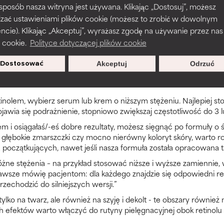
 sposób nasza witryna jest używana. Klikając „Dostosuj”, możesz
dzać ustawieniami plików cookie (możesz to zrobić w dowolnym
ie). Klikając „Akceptuj”, wyrażasz zgodę na używanie przez nas
tosuj AHA lub BHA w formie produktu bez zmywania (opcjonalnie).
 cookie.
Polityce dotyczącej plików cookie
ych o bogatszej konsystencji.
e: najpierw produkt złuszczający, potem retinol, a na koniec boga
Dostosować
Akceptuj
Odrzuć
rmule: po produkcie złuszczającym i ewentualnych lekkich serum,
tinolem, wybierz serum lub krem o niższym stężeniu. Najlepiej s
ojawia się podrażnienie, stopniowo zwiększaj częstotliwość do 3 
em i osiągałaś/-eś dobre rezultaty, możesz sięgnąć po formuły o 
głębokie zmarszczki czy mocno nierówny koloryt skóry, warto r
la początkujących, nawet jeśli nasza formuła została opracowana ta
e stężenia – na przykład stosować niższe i wyższe zamiennie, w 
awsze mówię pacjentom: dla każdego znajdzie się odpowiedni ret
zechodzić do silniejszych wersji.”
tylko na twarz, ale również na szyję i dekolt - te obszary również
 efektów warto włączyć do rutyny pielęgnacyjnej obok retinolu 