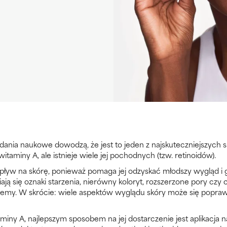
badania naukowe dowodzą, że jest to jeden z najskuteczniejszyc
itaminy A, ale istnieje wiele jej pochodnych (tzw. retinoidów).
ływ na skórę, ponieważ pomaga jej odzyskać młodszy wygląd i 
ją się oznaki starzenia, nierówny koloryt, rozszerzone pory czy c
lemy. W skrócie: wiele aspektów wyglądu skóry może się poprawi
iny A, najlepszym sposobem na jej dostarczenie jest aplikacja 