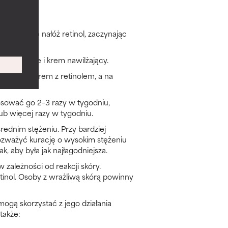
 Następnie nałóż retinol, zaczynając
tsze kuracje i krem nawilżający.
 zastosuj krem z retinolem, a na
tosować go 2–3 razy w tygodniu,
lub więcej razy w tygodniu.
średnim stężeniu. Przy bardziej
ozważyć kurację o wysokim stężeniu
k, aby była jak najłagodniejsza.
zależności od reakcji skóry.
inol. Osoby z wrażliwą skórą powinny
 mogą skorzystać z jego działania
także: