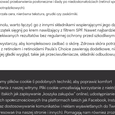
wać przebarwienia posłoneczne i ślady po niedoskonałościach (retinol sp
potrądzikowych).
zała cera, nierówna tekstura, grudki czy zaskórniki.
nolu, warto łączyć go z innymi składnikami wspierającymi jego dz
zątek sięgnij po krem nawilżający z filtrem SPF. Nawet najbardzie
zekiwanych rezultatów bez regularnej ochrony przed szkodliwym
 wystarczy, aby kompleksowo zadbać o skórę. Zdrowa skóra potrz
 z retinolem i retinoidami Paula’s Choice zawierają dodatkowe, n
ej gładki wygląd, takie jak przeciwutleniacze, składniki odbudo
l
my plików cookie (i podobnych technik), aby poprawić komfort
eczornej rutynie pielęgnacyjnej, wtedy łatwiej dodać jeden krok
tania z naszej witryny. Pliki cookie umożliwiają korzystanie z niek
e.
i (takich jak zapisywanie „koszyka zakupów” online), udostępniani
 pod warunkiem że zawsze kończysz pielęgnację kremem z filtre
ch społecznościowych (na platformach takich jak Facebook, Ins
 jest szczególnie istotne, ponieważ przyspiesza on odnowę komó
 oraz dostosowywanie komunikatów i reklam wyświetlanych do Tw
resowań (na naszej stronie i innych). Pomagają nam również zro