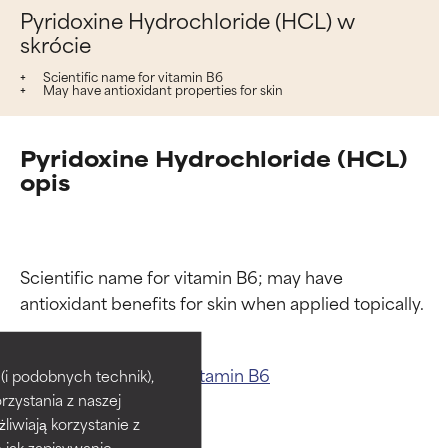
Pyridoxine Hydrochloride (HCL) w
skrócie
Scientific name for vitamin B6
May have antioxidant properties for skin
Pyridoxine Hydrochloride (HCL)
opis
Scientific name for vitamin B6; may have 
Oceny składników
Oceny składników
BEST
BEST
Powiązane składniki:
Vitamin B6
i podobnych technik),
rzystania z naszej
Udowodnione i potwierdzone
Udowodnione i potwierdzone
przez niezależne badania.
przez niezależne badania.
żliwiają korzystanie z
Wyjątkowy składnik aktywny
Wyjątkowy składnik aktywny
h jak zapisywanie