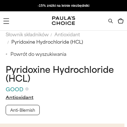
-15% zniżki na letnie niezbędniki
Słownik składników
Antioxidant
Pyridoxine Hydrochloride (HCL)
Powrót do wyszukiwania
Pyridoxine Hydrochloride
(HCL)
GOOD
Antioxidant
Anti-Blemish