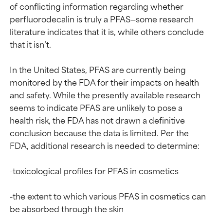
of conflicting information regarding whether 
perfluorodecalin is truly a PFAS—some research 
literature indicates that it is, while others conclude 
that it isn’t.

Oceny składników
Oceny składników
In the United States, PFAS are currently being 
monitored by the FDA for their impacts on health 
BEST
BEST
and safety. While the presently available research 
seems to indicate PFAS are unlikely to pose a 
Udowodnione i potwierdzone
Udowodnione i potwierdzone
przez niezależne badania.
przez niezależne badania.
health risk, the FDA has not drawn a definitive 
Wyjątkowy składnik aktywny
Wyjątkowy składnik aktywny
conclusion because the data is limited. Per the 
odpowiedni dla większości
odpowiedni dla większości
FDA, additional research is needed to determine:

typów skóry i problemów
typów skóry i problemów
skórnych.
skórnych.
-toxicological profiles for PFAS in cosmetics

GOOD
GOOD
-the extent to which various PFAS in cosmetics can 
Niezbędne do poprawy
Niezbędne do poprawy
tekstury, stabilności lub
tekstury, stabilności lub
be absorbed through the skin

penetracji formuły.
penetracji formuły.