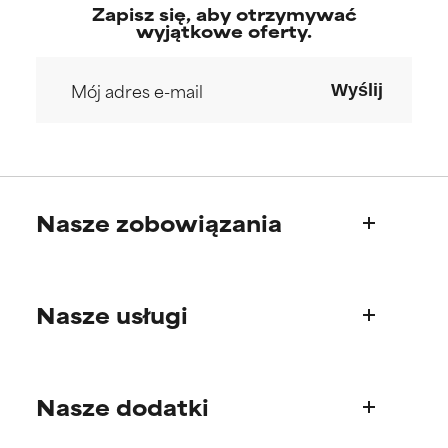
Zapisz się, aby otrzymywać
wyjątkowe oferty.
Wyślij
Nasze zobowiązania
Kim jesteśmy
Nasze usługi
Nasza historia
Rada Naukowa
Pytania o produkty
Nasze dodatki
Najczęściej zadawane pytania
Wysyłka i dostawa