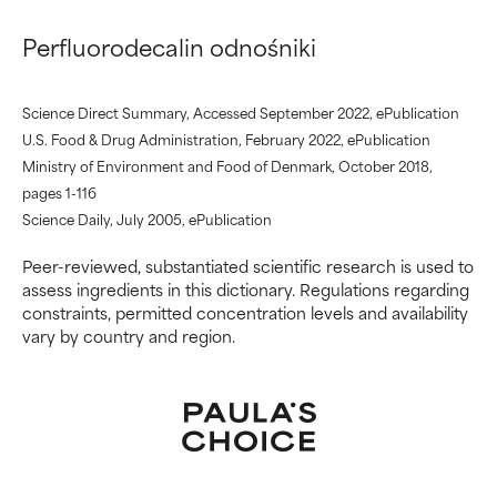
udowodniono, że wyrządza
udowodniono, że wyrządza
więcej szkody niż pożytku.
więcej szkody niż pożytku.
Perfluorodecalin odnośniki
BRAK OCENY
BRAK OCENY
Science Direct Summary, Accessed September 2022, ePublication
Nie oceniliśmy jeszcze tego
Nie oceniliśmy jeszcze tego
U.S. Food & Drug Administration, February 2022, ePublication
składnika, ponieważ nie
składnika, ponieważ nie
mieliśmy okazji przeanalizować
mieliśmy okazji przeanalizować
Ministry of Environment and Food of Denmark, October 2018,
badań na jego temat.
badań na jego temat.
pages 1-116
Science Daily, July 2005, ePublication
Peer-reviewed, substantiated scientific research is used to
assess ingredients in this dictionary. Regulations regarding
constraints, permitted concentration levels and availability
vary by country and region.