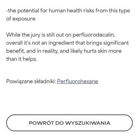
-the potential for human health risks from this type 
AVERAGE
AVERAGE
of exposure

Ogólnie nie podrażnia, ale może
Ogólnie nie podrażnia, ale może
mieć problemy estetyczne,
mieć problemy estetyczne,
While the jury is still out on perfluorodecalin, 
stabilności lub inne, które
stabilności lub inne, które
overall it’s not an ingredient that brings significant 
ograniczają jego użyteczność.
ograniczają jego użyteczność.
benefit, and in reality, and likely hurts skin more 
BAD
BAD
Istnieje prawdopodobieństwo
Istnieje prawdopodobieństwo
podrażnienia. Ryzyko wzrasta w
podrażnienia. Ryzyko wzrasta w
połączeniu z innymi
połączeniu z innymi
Powiązane składniki:
Perfluorohexane
problematycznymi składnikami.
problematycznymi składnikami.
WORST
WORST
Może powodować
Może powodować
podrażnienie, stan zapalny,
podrażnienie, stan zapalny,
suchość itp. Może przynosić
suchość itp. Może przynosić
POWRÓT DO WYSZUKIWANIA
korzyści w niektórych
korzyści w niektórych
aspektach, ale ogólnie
aspektach, ale ogólnie