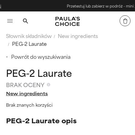
Przetestuj lub zabierz w podróż - mini zes
Słownik składników
New ingredients
PEG-2 Laurate
Powrót do wyszukiwania
PEG-2 Laurate
BRAK OCENY
New ingredients
Brak znanych korzyści
PEG-2 Laurate opis