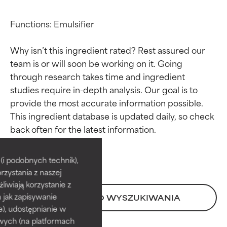
Functions: Emulsifier

Why isn’t this ingredient rated? Rest assured our 
team is or will soon be working on it. Going 
through research takes time and ingredient 
studies require in-depth analysis. Our goal is to 
provide the most accurate information possible. 
This ingredient database is updated daily, so check 
Oceny składników
Oceny składników
BEST
BEST
i podobnych technik),
rzystania z naszej
Udowodnione i potwierdzone
Udowodnione i potwierdzone
przez niezależne badania.
przez niezależne badania.
żliwiają korzystanie z
Wyjątkowy składnik aktywny
Wyjątkowy składnik aktywny
h jak zapisywanie
POWRÓT DO WYSZUKIWANIA
odpowiedni dla większości
odpowiedni dla większości
e), udostępnianie w
typów skóry i problemów
typów skóry i problemów
wych (na platformach
skórnych.
skórnych.