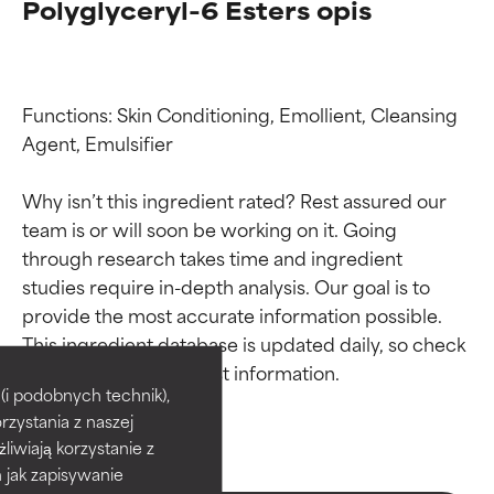
Polyglyceryl-6 Esters opis
Functions: Skin Conditioning, Emollient, Cleansing 
Agent, Emulsifier

Why isn’t this ingredient rated? Rest assured our 
team is or will soon be working on it. Going 
through research takes time and ingredient 
studies require in-depth analysis. Our goal is to 
provide the most accurate information possible. 
Oceny składników
Oceny składników
This ingredient database is updated daily, so check 
BEST
BEST
i podobnych technik),
rzystania z naszej
Udowodnione i potwierdzone
Udowodnione i potwierdzone
przez niezależne badania.
przez niezależne badania.
żliwiają korzystanie z
Wyjątkowy składnik aktywny
Wyjątkowy składnik aktywny
h jak zapisywanie
odpowiedni dla większości
odpowiedni dla większości