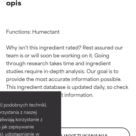
opis
Functions: Humectant

Why isn’t this ingredient rated? Rest assured our 
team is or will soon be working on it. Going 
through research takes time and ingredient 
studies require in-depth analysis. Our goal is to 
provide the most accurate information possible. 
Oceny składników
Oceny składników
This ingredient database is updated daily, so check 
BEST
BEST
i podobnych technik),
rzystania z naszej
Udowodnione i potwierdzone
Udowodnione i potwierdzone
przez niezależne badania.
przez niezależne badania.
żliwiają korzystanie z
Wyjątkowy składnik aktywny
Wyjątkowy składnik aktywny
h jak zapisywanie
odpowiedni dla większości
odpowiedni dla większości
e), udostępnianie w
POWRÓT DO WYSZUKIWANIA