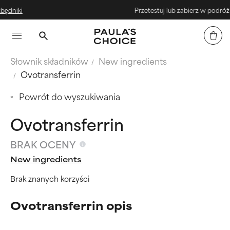
Przetestuj lub zabierz w podróż - mini
Słownik składników
New ingredients
Ovotransferrin
Powrót do wyszukiwania
Ovotransferrin
BRAK OCENY
New ingredients
Brak znanych korzyści
Ovotransferrin opis