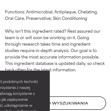
Functions: Antimicrobial, Antiplaque, Chelating, 
Oral Care, Preservative, Skin Conditioning

Why isn’t this ingredient rated? Rest assured our 
team is or will soon be working on it. Going 
through research takes time and ingredient 
studies require in-depth analysis. Our goal is to 
provide the most accurate information possible. 
This ingredient database is updated daily, so check 
Oceny składników
Oceny składników
BEST
BEST
i podobnych technik),
rzystania z naszej
Udowodnione i potwierdzone
Udowodnione i potwierdzone
przez niezależne badania.
przez niezależne badania.
żliwiają korzystanie z
Wyjątkowy składnik aktywny
Wyjątkowy składnik aktywny
h jak zapisywanie
POWRÓT DO WYSZUKIWANIA
odpowiedni dla większości
odpowiedni dla większości
e), udostępnianie w
typów skóry i problemów
typów skóry i problemów