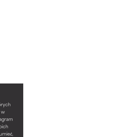
tórych
e w
tagram
oich
zumieć,