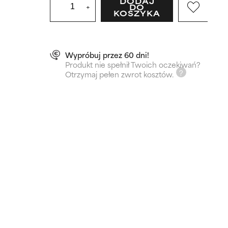
DODAJ
+
DO
KOSZYKA
Wypróbuj przez 60 dni!
Produkt nie spełnił Twoich oczekiwań?
Otrzymaj pełen zwrot kosztów.