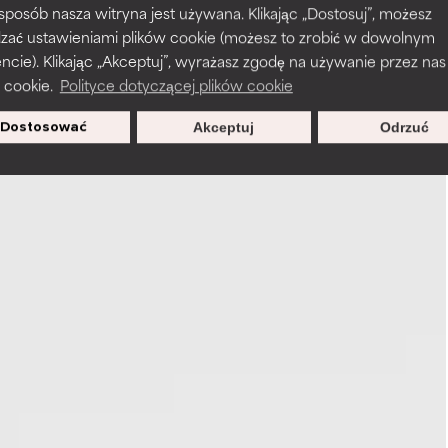
 sposób nasza witryna jest używana. Klikając „Dostosuj”, możesz
dzać ustawieniami plików cookie (możesz to zrobić w dowolnym
ie). Klikając „Akceptuj”, wyrażasz zgodę na używanie przez nas
 cookie.
Polityce dotyczącej plików cookie
Dostosować
Akceptuj
Odrzuć