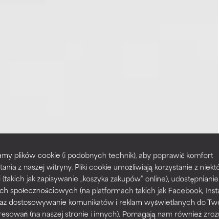
my plików cookie (i podobnych technik), aby poprawić komfort
tania z naszej witryny. Pliki cookie umożliwiają korzystanie z niek
i (takich jak zapisywanie „koszyka zakupów” online), udostępniani
ch społecznościowych (na platformach takich jak Facebook, Ins
 oraz dostosowywanie komunikatów i reklam wyświetlanych do Tw
resowań (na naszej stronie i innych). Pomagają nam również zro