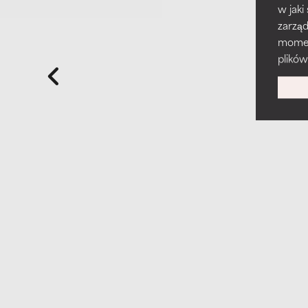
w jaki
zarzą
momenc
plików