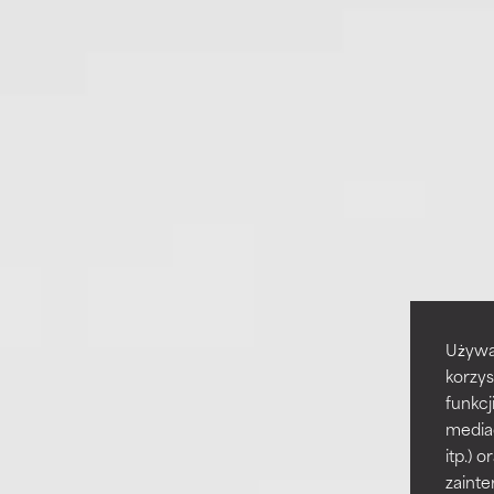
Używa
korzys
funkcj
media
itp.)
zainte