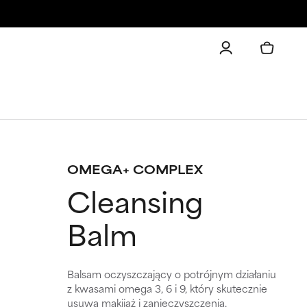
OMEGA+ COMPLEX
Cleansing
Balm
Balsam oczyszczający o potrójnym działaniu
z kwasami omega 3, 6 i 9, który skutecznie
usuwa makijaż i zanieczyszczenia,