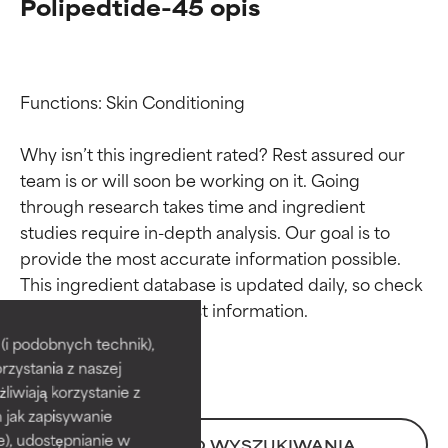
Polipedtide-45 opis
Functions: Skin Conditioning

Why isn’t this ingredient rated? Rest assured our 
team is or will soon be working on it. Going 
through research takes time and ingredient 
studies require in-depth analysis. Our goal is to 
provide the most accurate information possible. 
Oceny składników
Oceny składników
This ingredient database is updated daily, so check 
BEST
BEST
i podobnych technik),
rzystania z naszej
Udowodnione i potwierdzone
Udowodnione i potwierdzone
przez niezależne badania.
przez niezależne badania.
żliwiają korzystanie z
Wyjątkowy składnik aktywny
Wyjątkowy składnik aktywny
h jak zapisywanie
odpowiedni dla większości
odpowiedni dla większości
e), udostępnianie w
POWRÓT DO WYSZUKIWANIA