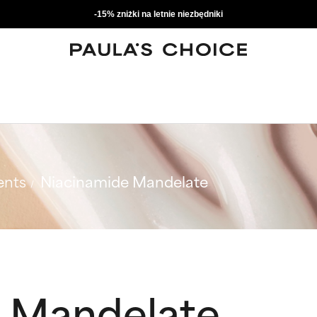
-15% zniżki na letnie niezbędniki
ents
Niacinamide Mandelate
 Mandelate