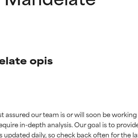
late opis
kładników
kładników
st assured our team is or will soon be working
equire in-depth analysis. Our goal is to provi
potwierdzone przez niezależne badania. Wyjątkowy składnik akt
potwierdzone przez niezależne badania. Wyjątkowy składnik akt