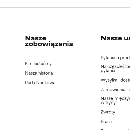
jeszcze tego składnika, ponieważ nie mieliśmy okazji przeanalizo
jeszcze tego składnika, ponieważ nie mieliśmy okazji przeanalizo
Nasze
Nasze u
zobowiązania
Pytania o prod
Kim jesteśmy
Najczęściej z
pytania
Nasza historia
Wysyłka i dos
Rada Naukowa
Zamówienia i 
Nasze międz
witryny
Zwroty
Prasa