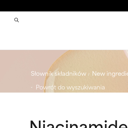
Słownik składników
New ingredi
Powrót do wyszukiwania
Niacinamide