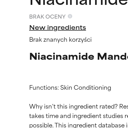
BRAK OCENY
New ingredients
Brak znanych korzyści
Niacinamide Mande
Functions: Skin Conditioning

Oceny s
Oceny s
Why isn’t this ingredient rated? Re
takes time and ingredient studies r
BEST
BEST
Udowodnione i 
Udowodnione i 