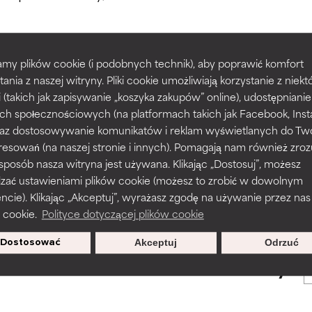
większości typów skóry i problemów skórnych.
większości typów skóry i problemów skórnych.
my plików cookie (i podobnych technik), aby poprawić komfort
prawy tekstury, stabilności lub penetracji formuły.
prawy tekstury, stabilności lub penetracji formuły.
tania z naszej witryny. Pliki cookie umożliwiają korzystanie z niek
POWRÓT DO WYSZUKIWANIA
i (takich jak zapisywanie „koszyka zakupów” online), udostępniani
ch społecznościowych (na platformach takich jak Facebook, Ins
rażnia, ale może mieć problemy estetyczne, stabilności lub inne, 
rażnia, ale może mieć problemy estetyczne, stabilności lub inne, 
 oraz dostosowywanie komunikatów i reklam wyświetlanych do Tw
o użyteczność.
o użyteczność.
resowań (na naszej stronie i innych). Pomagają nam również zro
 sposób nasza witryna jest używana. Klikając „Dostosuj”, możesz
s used to assess ingredients in this dictionary. Regulations regar
dzać ustawieniami plików cookie (możesz to zrobić w dowolnym
podobieństwo podrażnienia. Ryzyko wzrasta w połączeniu z inny
podobieństwo podrażnienia. Ryzyko wzrasta w połączeniu z inny
ie). Klikając „Akceptuj”, wyrażasz zgodę na używanie przez nas
mi składnikami.
mi składnikami.
 cookie.
Polityce dotyczącej plików cookie
Dostosować
Akceptuj
Odrzuć
sz się, aby otrzymywać wyjątkowe
podrażnienie, stan zapalny, suchość itp. Może przynosić korz
podrażnienie, stan zapalny, suchość itp. Może przynosić korz
oferty.
ktach, ale ogólnie udowodniono, że wyrządza więcej szkody niż 
ktach, ale ogólnie udowodniono, że wyrządza więcej szkody niż 
NY
NY