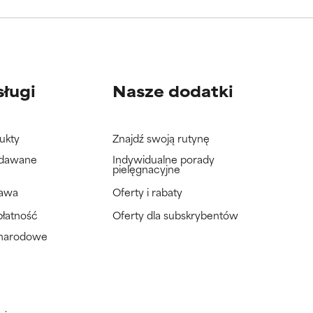
wać badań na
wać badań na
sługi
Nasze dodatki
ukty
Znajdź swoją rutynę
adawane
Indywidualne porady
pielęgnacyjne
tawa
Oferty i rabaty
płatność
Oferty dla subskrybentów
ynarodowe