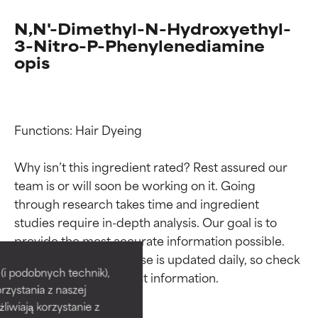
N,N'-Dimethyl-N-Hydroxyethyl-
3-Nitro-P-Phenylenediamine
opis
Functions: Hair Dyeing

Why isn’t this ingredient rated? Rest assured our 
team is or will soon be working on it. Going 
through research takes time and ingredient 
studies require in-depth analysis. Our goal is to 
Oceny składników
Oceny składników
provide the most accurate information possible. 
This ingredient database is updated daily, so check 
BEST
BEST
i podobnych technik),
rzystania z naszej
Udowodnione i potwierdzone
Udowodnione i potwierdzone
przez niezależne badania.
przez niezależne badania.
żliwiają korzystanie z