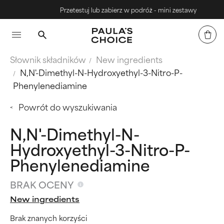
Przetestuj lub zabierz w podróż - mini zestawy
Słownik składników
New ingredients
N,N'-Dimethyl-N-Hydroxyethyl-3-Nitro-P-
Phenylenediamine
Powrót do wyszukiwania
N,N'-Dimethyl-N-
Hydroxyethyl-3-Nitro-P-
Phenylenediamine
BRAK OCENY
New ingredients
Brak znanych korzyści