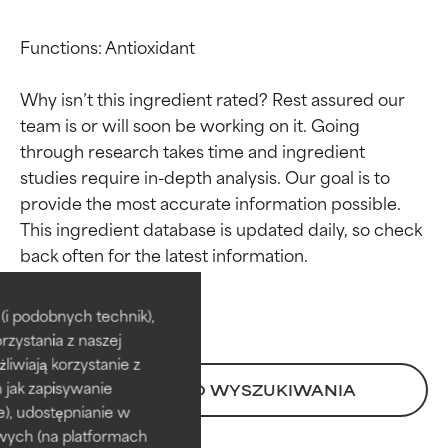
Functions: Antioxidant

Why isn’t this ingredient rated? Rest assured our 
team is or will soon be working on it. Going 
through research takes time and ingredient 
studies require in-depth analysis. Our goal is to 
provide the most accurate information possible. 
This ingredient database is updated daily, so check 
Oceny składników
Oceny składników
BEST
BEST
i podobnych technik),
rzystania z naszej
Udowodnione i potwierdzone
Udowodnione i potwierdzone
przez niezależne badania.
przez niezależne badania.
żliwiają korzystanie z
Wyjątkowy składnik aktywny
Wyjątkowy składnik aktywny
h jak zapisywanie
POWRÓT DO WYSZUKIWANIA
odpowiedni dla większości
odpowiedni dla większości
e), udostępnianie w
typów skóry i problemów
typów skóry i problemów
wych (na platformach
skórnych.
skórnych.