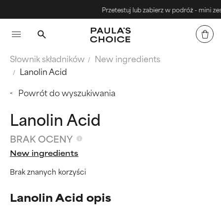
Przetestuj lub zabierz w podróż - mini zest
Słownik składników
New ingredients
Lanolin Acid
Powrót do wyszukiwania
Lanolin Acid
BRAK OCENY
New ingredients
Brak znanych korzyści
Lanolin Acid opis