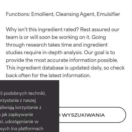
Functions: Emollient, Cleansing Agent, Emulsifier

Why isn’t this ingredient rated? Rest assured our 
team is or will soon be working on it. Going 
through research takes time and ingredient 
studies require in-depth analysis. Our goal is to 
provide the most accurate information possible. 
This ingredient database is updated daily, so check 
Oceny składników
Oceny składników
BEST
BEST
i podobnych technik),
rzystania z naszej
Udowodnione i potwierdzone
Udowodnione i potwierdzone
przez niezależne badania.
przez niezależne badania.
żliwiają korzystanie z
Wyjątkowy składnik aktywny
Wyjątkowy składnik aktywny
h jak zapisywanie
POWRÓT DO WYSZUKIWANIA
odpowiedni dla większości
odpowiedni dla większości
e), udostępnianie w
typów skóry i problemów
typów skóry i problemów
wych (na platformach
skórnych.
skórnych.