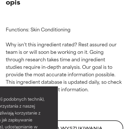
opis
Functions: Skin Conditioning

Why isn’t this ingredient rated? Rest assured our 
team is or will soon be working on it. Going 
through research takes time and ingredient 
studies require in-depth analysis. Our goal is to 
provide the most accurate information possible. 
Oceny składników
Oceny składników
This ingredient database is updated daily, so check 
BEST
BEST
i podobnych technik),
rzystania z naszej
Udowodnione i potwierdzone
Udowodnione i potwierdzone
przez niezależne badania.
przez niezależne badania.
żliwiają korzystanie z
Wyjątkowy składnik aktywny
Wyjątkowy składnik aktywny
h jak zapisywanie
odpowiedni dla większości
odpowiedni dla większości
e), udostępnianie w
POWRÓT DO WYSZUKIWANIA