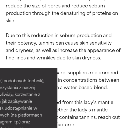
reduce the size of pores and reduce sebum 
production through the denaturing of proteins on 
skin.

Due to this reduction in sebum production and 
their potency, tannins can cause skin sensitivity 
and dryness, as well as increase the appearance of 
fine lines and wrinkles due to skin dryness.

Oceny składników
Oceny składników
In cosmetics and skin care, suppliers recommend 
using this plant extract in concentrations between 
BEST
BEST
i podobnych technik),
1%-5% when supplied in a water-based blend.

rzystania z naszej
Udowodnione i potwierdzone
Udowodnione i potwierdzone
przez niezależne badania.
przez niezależne badania.
żliwiają korzystanie z
Wyjątkowy składnik aktywny
Wyjątkowy składnik aktywny
h jak zapisywanie
Tannins can be removed from this lady’s mantle. 
odpowiedni dla większości
odpowiedni dla większości
e), udostępnianie w
For information on whether the lady’s mantle 
typów skóry i problemów
typów skóry i problemów
wych (na platformach
extract in your product contains tannins, reach out 
skórnych.
skórnych.
agram itp.) oraz