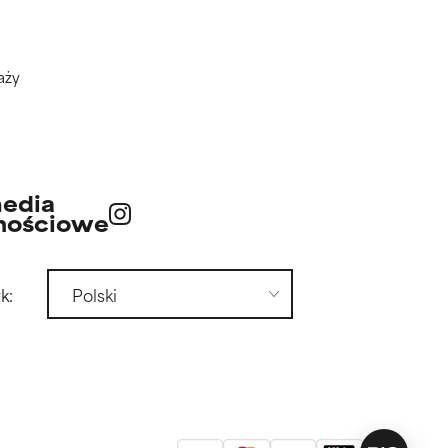
aży
edia
nościowe
k: