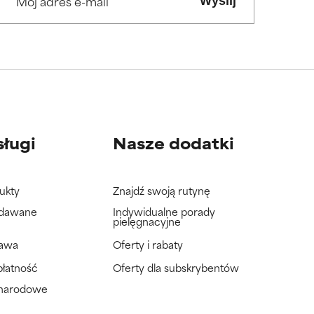
Wyślij
sługi
Nasze dodatki
ukty
Znajdź swoją rutynę
adawane
Indywidualne porady
pielęgnacyjne
tawa
Oferty i rabaty
płatność
Oferty dla subskrybentów
ynarodowe