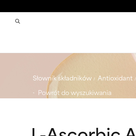
Słownik składników
Antioxidant
Powrót do wyszukiwania
L-Ascorbic 