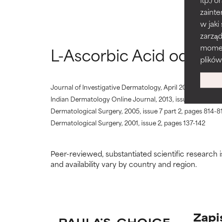
ograniczają jeg
ograniczają jeg
zainte
w jaki
BAD
BAD
zarzą
Istnieje prawdo
Istnieje prawdo
momenc
L-Ascorbic Acid odnośn
problematyczny
problematyczny
plików
WORST
WORST
Journal of Investigative Dermatology, April 2025, pages 1-
Może powodować 
Może powodować 
Indian Dermatology Online Journal, 2013, issue 2, pages 
niektórych aspe
niektórych aspe
Dermatological Surgery, 2005, issue 7 part 2, pages 814-8
Dermatological Surgery, 2001, issue 2, pages 137-142
BRAK OCE
BRAK OCE
Nie oceniliśmy 
Nie oceniliśmy 
jego temat.
jego temat.
Peer-reviewed, substantiated scientific research i
and availability vary by country and region.
Zapi