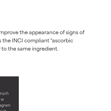
improve the appearance of signs of 
s the INCI compliant “ascorbic 
ywny
ywny
tórych
e w
tagram
które
które
oich