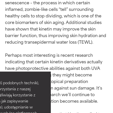
senescence – the process in which certain 
inflamed, zombie-like cells “tell” surrounding 
healthy cells to stop dividing, which is one of the 
core biomarkers of skin aging. Additional studies 
have shown that kinetin may improve the skin 
barrier function, thus improving skin hydration and 
reducing transepidermal water loss (TEWL). 

Perhaps most interesting is recent research 
indicating that certain kinetin derivatives actually 
Oceny składników
Oceny składników
have photoprotective abilities against both UVA 
and UVB rays, meaning they might become 
important additives in topical preparation 
BEST
BEST
i podobnych technik),
designed to defend skin against sun damage. It’s 
rzystania z naszej
Udowodnione i potwierdzone
Udowodnione i potwierdzone
an exciting area of research we’ll continue to 
przez niezależne badania.
przez niezależne badania.
żliwiają korzystanie z
Wyjątkowy składnik aktywny
Wyjątkowy składnik aktywny
follow as more information becomes available.

h jak zapisywanie
odpowiedni dla większości
odpowiedni dla większości
e), udostępnianie w
typów skóry i problemów
typów skóry i problemów
wych (na platformach