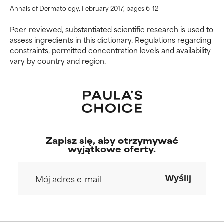
WORST
WORST
Annals of Dermatology, February 2017, pages 6-12
Może powodować
Może powodować
Peer-reviewed, substantiated scientific research is used to
podrażnienie, stan zapalny,
podrażnienie, stan zapalny,
assess ingredients in this dictionary. Regulations regarding
suchość itp. Może przynosić
suchość itp. Może przynosić
constraints, permitted concentration levels and availability
korzyści w niektórych
korzyści w niektórych
vary by country and region.
aspektach, ale ogólnie
aspektach, ale ogólnie
udowodniono, że wyrządza
udowodniono, że wyrządza
więcej szkody niż pożytku.
więcej szkody niż pożytku.
BRAK OCENY
BRAK OCENY
Nie oceniliśmy jeszcze tego
Nie oceniliśmy jeszcze tego
składnika, ponieważ nie
składnika, ponieważ nie
Zapisz się, aby otrzymywać
mieliśmy okazji przeanalizować
mieliśmy okazji przeanalizować
wyjątkowe oferty.
badań na jego temat.
badań na jego temat.
Wyślij