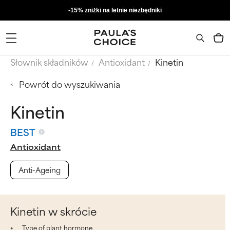
-15% zniżki na letnie niezbędniki
Słownik składników
Antioxidant
Kinetin
Powrót do wyszukiwania
Kinetin
BEST
Antioxidant
Anti-Ageing
Kinetin w skrócie
Type of plant hormone