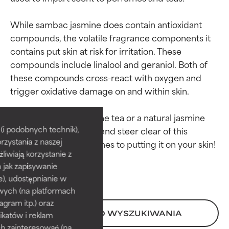
While sambac jasmine does contain antioxidant 
compounds, the volatile fragrance components it 
contains put skin at risk for irritation. These 
compounds include linalool and geraniol. Both of 
these compounds cross-react with oxygen and 
trigger oxidative damage on and within skin.

Oceny składników
Oceny składników
It’s best to enjoy jasmine tea or a natural jasmine 
BEST
BEST
i podobnych technik),
flower candle instead and steer clear of this 
rzystania z naszej
Udowodnione i potwierdzone
Udowodnione i potwierdzone
przez niezależne badania.
przez niezależne badania.
żliwiają korzystanie z
Wyjątkowy składnik aktywny
Wyjątkowy składnik aktywny
h jak zapisywanie
odpowiedni dla większości
odpowiedni dla większości
e), udostępnianie w
typów skóry i problemów
typów skóry i problemów
wych (na platformach
skórnych.
skórnych.
agram itp.) oraz
POWRÓT DO WYSZUKIWANIA
katów i reklam
GOOD
GOOD
h zainteresowań (na