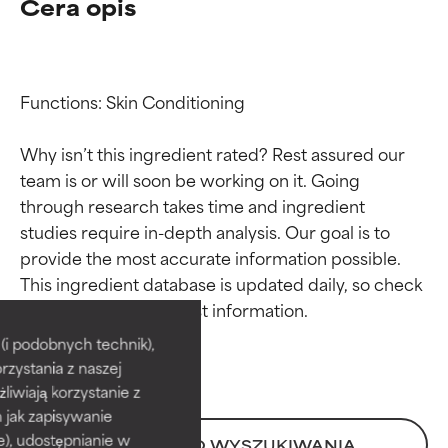
Cera opis
Functions: Skin Conditioning

Why isn’t this ingredient rated? Rest assured our 
team is or will soon be working on it. Going 
through research takes time and ingredient 
studies require in-depth analysis. Our goal is to 
provide the most accurate information possible. 
Oceny składników
Oceny składników
This ingredient database is updated daily, so check 
BEST
BEST
i podobnych technik),
rzystania z naszej
Udowodnione i potwierdzone
Udowodnione i potwierdzone
przez niezależne badania.
przez niezależne badania.
żliwiają korzystanie z
Wyjątkowy składnik aktywny
Wyjątkowy składnik aktywny
h jak zapisywanie
odpowiedni dla większości
odpowiedni dla większości
e), udostępnianie w
POWRÓT DO WYSZUKIWANIA