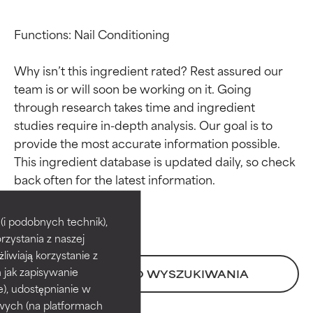
Functions: Nail Conditioning

Why isn’t this ingredient rated? Rest assured our 
team is or will soon be working on it. Going 
through research takes time and ingredient 
studies require in-depth analysis. Our goal is to 
provide the most accurate information possible. 
This ingredient database is updated daily, so check 
Oceny składników
Oceny składników
BEST
BEST
i podobnych technik),
rzystania z naszej
Udowodnione i potwierdzone
Udowodnione i potwierdzone
przez niezależne badania.
przez niezależne badania.
żliwiają korzystanie z
Wyjątkowy składnik aktywny
Wyjątkowy składnik aktywny
h jak zapisywanie
POWRÓT DO WYSZUKIWANIA
odpowiedni dla większości
odpowiedni dla większości
e), udostępnianie w
typów skóry i problemów
typów skóry i problemów
wych (na platformach
skórnych.
skórnych.