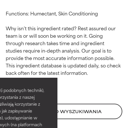
Functions: Humectant, Skin Conditioning

Why isn’t this ingredient rated? Rest assured our 
team is or will soon be working on it. Going 
through research takes time and ingredient 
studies require in-depth analysis. Our goal is to 
provide the most accurate information possible. 
This ingredient database is updated daily, so check 
Oceny składników
Oceny składników
BEST
BEST
i podobnych technik),
rzystania z naszej
Udowodnione i potwierdzone
Udowodnione i potwierdzone
przez niezależne badania.
przez niezależne badania.
żliwiają korzystanie z
Wyjątkowy składnik aktywny
Wyjątkowy składnik aktywny
h jak zapisywanie
POWRÓT DO WYSZUKIWANIA
odpowiedni dla większości
odpowiedni dla większości
e), udostępnianie w
typów skóry i problemów
typów skóry i problemów
wych (na platformach
skórnych.
skórnych.