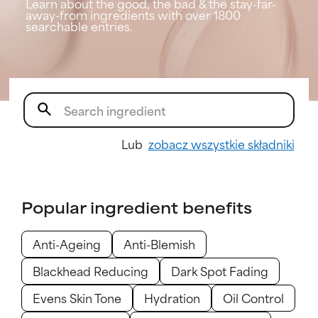
Learn about the good, the bad & the stay-far-
away-from ingredients with over 1800
searchable entries.
Lub
zobacz wszystkie składniki
Popular ingredient benefits
Anti-Ageing
Anti-Blemish
Blackhead Reducing
Dark Spot Fading
Evens Skin Tone
Hydration
Oil Control