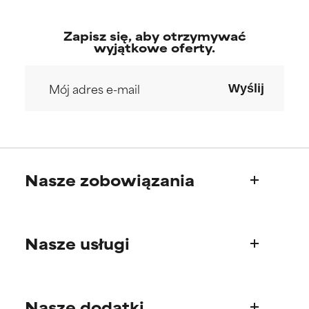
Zapisz się, aby otrzymywać
wyjątkowe oferty.
Wyślij
Nasze zobowiązania
Kim jesteśmy
Nasze usługi
Nasza historia
Rada Naukowa
Pytania o produkty
Nasze dodatki
Najczęściej zadawane pytania