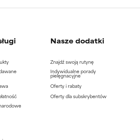
wać badań na
wać badań na
sługi
Nasze dodatki
ukty
Znajdź swoją rutynę
adawane
Indywidualne porady
pielęgnacyjne
tawa
Oferty i rabaty
płatność
Oferty dla subskrybentów
ynarodowe