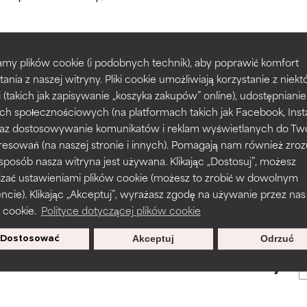
większości typów skóry i problemów skórnych.
większości typów skóry i problemów skórnych.
my plików cookie (i podobnych technik), aby poprawić komfort
prawy tekstury, stabilności lub penetracji formuły.
prawy tekstury, stabilności lub penetracji formuły.
tania z naszej witryny. Pliki cookie umożliwiają korzystanie z niek
POWRÓT DO WYSZUKIWANIA
i (takich jak zapisywanie „koszyka zakupów” online), udostępniani
ch społecznościowych (na platformach takich jak Facebook, Ins
rażnia, ale może mieć problemy estetyczne, stabilności lub inne, 
rażnia, ale może mieć problemy estetyczne, stabilności lub inne, 
 oraz dostosowywanie komunikatów i reklam wyświetlanych do Tw
o użyteczność.
o użyteczność.
resowań (na naszej stronie i innych). Pomagają nam również zro
 sposób nasza witryna jest używana. Klikając „Dostosuj”, możesz
s used to assess ingredients in this dictionary. Regulations regar
dzać ustawieniami plików cookie (możesz to zrobić w dowolnym
podobieństwo podrażnienia. Ryzyko wzrasta w połączeniu z inny
podobieństwo podrażnienia. Ryzyko wzrasta w połączeniu z inny
ie). Klikając „Akceptuj”, wyrażasz zgodę na używanie przez nas
mi składnikami.
mi składnikami.
 cookie.
Polityce dotyczącej plików cookie
Dostosować
Akceptuj
Odrzuć
sz się, aby otrzymywać wyjątkowe
podrażnienie, stan zapalny, suchość itp. Może przynosić korz
podrażnienie, stan zapalny, suchość itp. Może przynosić korz
oferty.
ktach, ale ogólnie udowodniono, że wyrządza więcej szkody niż 
ktach, ale ogólnie udowodniono, że wyrządza więcej szkody niż 
NY
NY