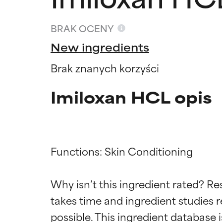
BRAK OCENY
New ingredients
Brak znanych korzyści
Imiloxan HCL opis
Functions: Skin Conditioning

Oceny s
Oceny s
Why isn’t this ingredient rated? Re
takes time and ingredient studies r
BEST
BEST
Udowodnione i 
Udowodnione i 