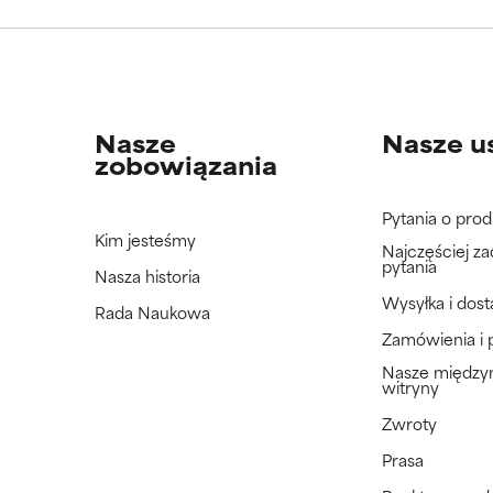
jeszcze tego składnika, ponieważ nie mieliśmy okazji przeanalizo
jeszcze tego składnika, ponieważ nie mieliśmy okazji przeanalizo
Nasze
Nasze u
zobowiązania
Pytania o prod
Kim jesteśmy
Najczęściej z
pytania
Nasza historia
Wysyłka i dos
Rada Naukowa
Zamówienia i 
Nasze międz
witryny
Zwroty
Prasa