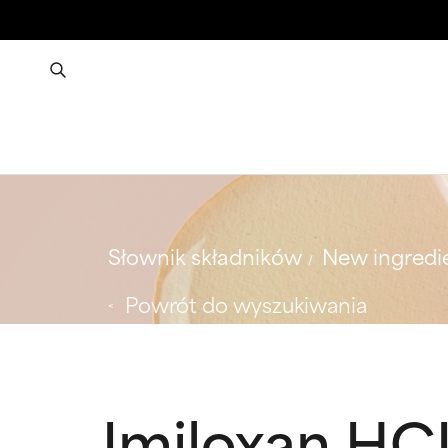
Słownik składników
New ingredi
Powrót do wyszukiwania
Imiloxan HC