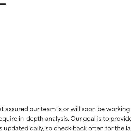
kładników
kładników
st assured our team is or will soon be working
equire in-depth analysis. Our goal is to provi
potwierdzone przez niezależne badania. Wyjątkowy składnik akt
potwierdzone przez niezależne badania. Wyjątkowy składnik akt