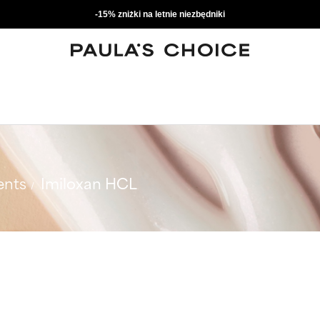
-15% zniżki na letnie niezbędniki
ents
Imiloxan HCL
L