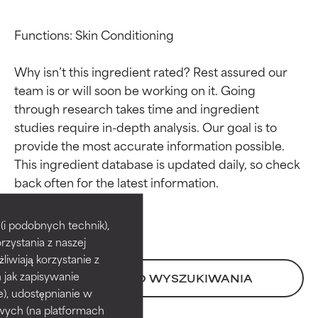
Functions: Skin Conditioning

Why isn’t this ingredient rated? Rest assured our 
team is or will soon be working on it. Going 
through research takes time and ingredient 
studies require in-depth analysis. Our goal is to 
provide the most accurate information possible. 
This ingredient database is updated daily, so check 
Oceny składników
Oceny składników
BEST
BEST
i podobnych technik),
rzystania z naszej
Udowodnione i potwierdzone
Udowodnione i potwierdzone
przez niezależne badania.
przez niezależne badania.
żliwiają korzystanie z
Wyjątkowy składnik aktywny
Wyjątkowy składnik aktywny
h jak zapisywanie
POWRÓT DO WYSZUKIWANIA
odpowiedni dla większości
odpowiedni dla większości
e), udostępnianie w
typów skóry i problemów
typów skóry i problemów
wych (na platformach
skórnych.
skórnych.