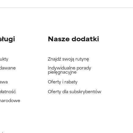
wać badań na
wać badań na
sługi
Nasze dodatki
ukty
Znajdź swoją rutynę
adawane
Indywidualne porady
pielęgnacyjne
tawa
Oferty i rabaty
płatność
Oferty dla subskrybentów
ynarodowe