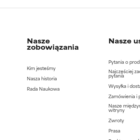
jeszcze tego składnika, ponieważ nie mieliśmy okazji przeanalizo
jeszcze tego składnika, ponieważ nie mieliśmy okazji przeanalizo
Nasze
Nasze u
zobowiązania
Pytania o prod
Kim jesteśmy
Najczęściej z
pytania
Nasza historia
Wysyłka i dos
Rada Naukowa
Zamówienia i 
Nasze międz
witryny
Zwroty
Prasa