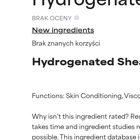
BRAK OCENY
New ingredients
Brak znanych korzyści
Hydrogenated Shea
Functions: Skin Conditioning, Visco
Oceny s
Oceny s
Why isn’t this ingredient rated? Re
takes time and ingredient studies r
BEST
BEST
Udowodnione i 
Udowodnione i 