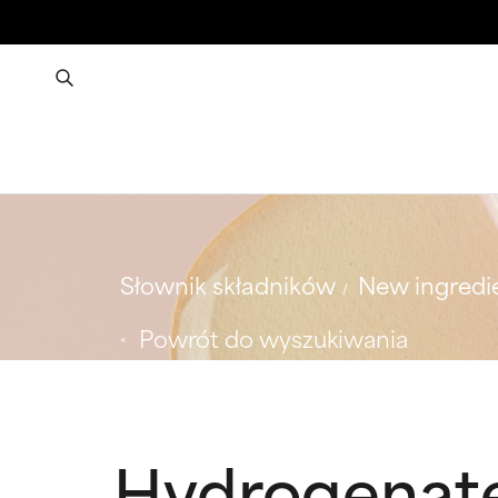
Słownik składników
New ingredi
Powrót do wyszukiwania
Hydrogenate