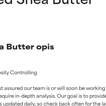
 Butter opis
sity Controlling

kładników
kładników
st assured our team is or will soon be working
equire in-depth analysis. Our goal is to provi
potwierdzone przez niezależne badania. Wyjątkowy składnik akt
potwierdzone przez niezależne badania. Wyjątkowy składnik akt