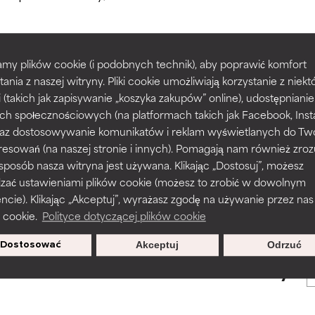
większości typów skóry i problemów skórnych.
większości typów skóry i problemów skórnych.
my plików cookie (i podobnych technik), aby poprawić komfort
prawy tekstury, stabilności lub penetracji formuły.
prawy tekstury, stabilności lub penetracji formuły.
tania z naszej witryny. Pliki cookie umożliwiają korzystanie z niek
POWRÓT DO WYSZUKIWANIA
i (takich jak zapisywanie „koszyka zakupów” online), udostępniani
ch społecznościowych (na platformach takich jak Facebook, Ins
rażnia, ale może mieć problemy estetyczne, stabilności lub inne, 
rażnia, ale może mieć problemy estetyczne, stabilności lub inne, 
 oraz dostosowywanie komunikatów i reklam wyświetlanych do Tw
o użyteczność.
o użyteczność.
resowań (na naszej stronie i innych). Pomagają nam również zro
 sposób nasza witryna jest używana. Klikając „Dostosuj”, możesz
s used to assess ingredients in this dictionary. Regulations regar
dzać ustawieniami plików cookie (możesz to zrobić w dowolnym
podobieństwo podrażnienia. Ryzyko wzrasta w połączeniu z inny
podobieństwo podrażnienia. Ryzyko wzrasta w połączeniu z inny
ie). Klikając „Akceptuj”, wyrażasz zgodę na używanie przez nas
mi składnikami.
mi składnikami.
 cookie.
Polityce dotyczącej plików cookie
Dostosować
Akceptuj
Odrzuć
sz się, aby otrzymywać wyjątkowe
podrażnienie, stan zapalny, suchość itp. Może przynosić korz
podrażnienie, stan zapalny, suchość itp. Może przynosić korz
oferty.
ktach, ale ogólnie udowodniono, że wyrządza więcej szkody niż 
ktach, ale ogólnie udowodniono, że wyrządza więcej szkody niż 
NY
NY