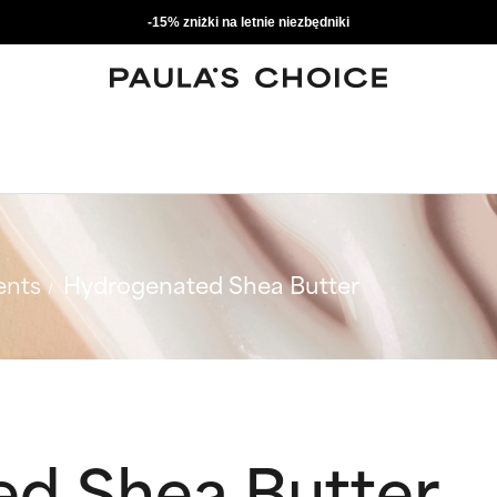
-15% zniżki na letnie niezbędniki
ents
Hydrogenated Shea Butter
d Shea Butter