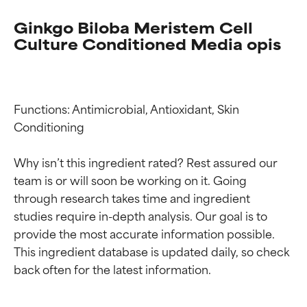
Ginkgo Biloba Meristem Cell
Culture Conditioned Media opis
Functions: Antimicrobial, Antioxidant, Skin 
Conditioning

Why isn’t this ingredient rated? Rest assured our 
team is or will soon be working on it. Going 
through research takes time and ingredient 
studies require in-depth analysis. Our goal is to 
Oceny składników
Oceny składników
provide the most accurate information possible. 
This ingredient database is updated daily, so check 
BEST
BEST
Udowodnione i potwierdzone
Udowodnione i potwierdzone
przez niezależne badania.
przez niezależne badania.