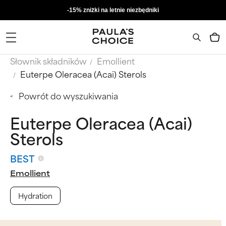
-15% zniżki na letnie niezbędniki
Słownik składników
Emollient
Euterpe Oleracea (Acai) Sterols
Powrót do wyszukiwania
Euterpe Oleracea (Acai)
Sterols
BEST
Emollient
Hydration