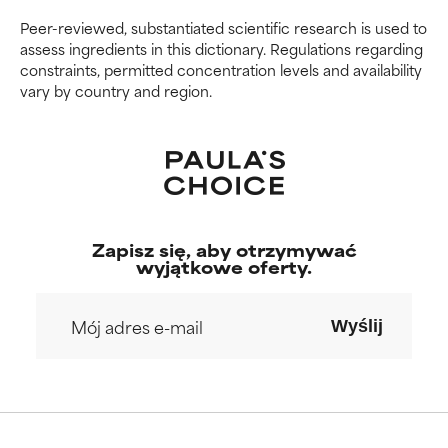
Nie oceniliśmy jeszcze tego
Nie oceniliśmy jeszcze tego
składnika, ponieważ nie
składnika, ponieważ nie
Peer-reviewed, substantiated scientific research is used to
mieliśmy okazji przeanalizować
mieliśmy okazji przeanalizować
assess ingredients in this dictionary. Regulations regarding
badań na jego temat.
badań na jego temat.
constraints, permitted concentration levels and availability
vary by country and region.
Zapisz się, aby otrzymywać
wyjątkowe oferty.
Wyślij