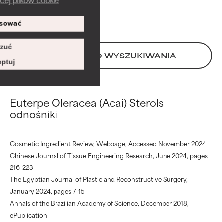
200,00 zł
stabilności lub inne, które
stabilności lub inne, które
ograniczają jego użyteczność.
ograniczają jego użyteczność.
sować
BAD
BAD
zuć
Istnieje prawdopodobieństwo
Istnieje prawdopodobieństwo
POWRÓT DO WYSZUKIWANIA
podrażnienia. Ryzyko wzrasta w
podrażnienia. Ryzyko wzrasta w
ptuj
połączeniu z innymi
połączeniu z innymi
problematycznymi składnikami.
problematycznymi składnikami.
Euterpe Oleracea (Acai) Sterols
WORST
WORST
odnośniki
Może powodować
Może powodować
podrażnienie, stan zapalny,
podrażnienie, stan zapalny,
suchość itp. Może przynosić
suchość itp. Może przynosić
Cosmetic Ingredient Review, Webpage, Accessed November 2024
korzyści w niektórych
korzyści w niektórych
Chinese Journal of Tissue Engineering Research, June 2024, pages
aspektach, ale ogólnie
aspektach, ale ogólnie
216-223
udowodniono, że wyrządza
udowodniono, że wyrządza
The Egyptian Journal of Plastic and Reconstructive Surgery,
więcej szkody niż pożytku.
więcej szkody niż pożytku.
January 2024, pages 7-15
Annals of the Brazilian Academy of Science, December 2018,
BRAK OCENY
BRAK OCENY
ePublication