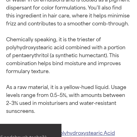
dispersant for color formulations. You’ll also find 
this ingredient in hair care, where it helps minimise 
frizz and contributes to a smoother comb-through.

Chemically speaking, it is the triester of 
polyhydroxystearic acid combined with a portion 
of pentaerythritol (a synthetic humectant). This 
combination helps bind moisture and improves 
formulary texture.

As a raw material, it is a yellow-hued liquid. Usage 
levels range from 0.5–5%, with amounts between 
2–3% used in moisturisers and water-resistant 
Oceny składników
Oceny składników
Powiązane składniki:
Polyhydroxystearic Acid
BEST
BEST