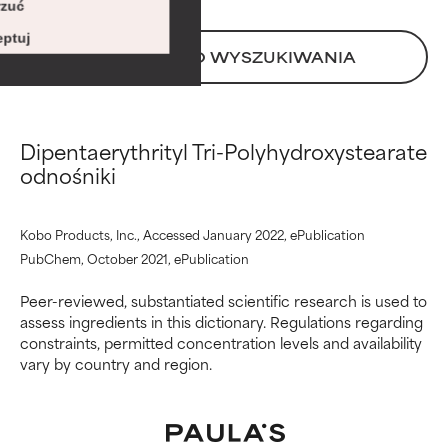
zuć
Istnieje prawdopodobieństwo
Istnieje prawdopodobieństwo
podrażnienia. Ryzyko wzrasta w
podrażnienia. Ryzyko wzrasta w
ptuj
POWRÓT DO WYSZUKIWANIA
połączeniu z innymi
połączeniu z innymi
problematycznymi składnikami.
problematycznymi składnikami.
WORST
WORST
Dipentaerythrityl Tri-Polyhydroxystearate
Może powodować
Może powodować
odnośniki
podrażnienie, stan zapalny,
podrażnienie, stan zapalny,
suchość itp. Może przynosić
suchość itp. Może przynosić
korzyści w niektórych
korzyści w niektórych
Kobo Products, Inc., Accessed January 2022, ePublication
aspektach, ale ogólnie
aspektach, ale ogólnie
PubChem, October 2021, ePublication
udowodniono, że wyrządza
udowodniono, że wyrządza
więcej szkody niż pożytku.
więcej szkody niż pożytku.
Peer-reviewed, substantiated scientific research is used to
assess ingredients in this dictionary. Regulations regarding
BRAK OCENY
BRAK OCENY
constraints, permitted concentration levels and availability
Nie oceniliśmy jeszcze tego
Nie oceniliśmy jeszcze tego
vary by country and region.
składnika, ponieważ nie
składnika, ponieważ nie
mieliśmy okazji przeanalizować
mieliśmy okazji przeanalizować
badań na jego temat.
badań na jego temat.