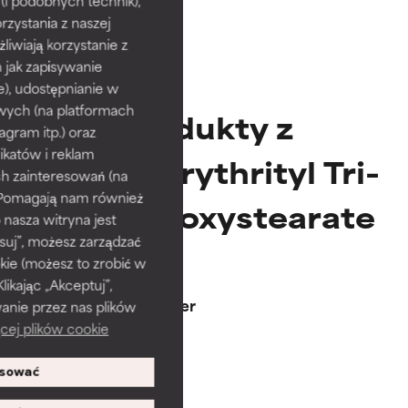
i podobnych technik),
rzystania z naszej
Udowodnione i potwierdzone
Udowodnione i potwierdzone
przez niezależne badania.
przez niezależne badania.
żliwiają korzystanie z
Wyjątkowy składnik aktywny
Wyjątkowy składnik aktywny
h jak zapisywanie
odpowiedni dla większości
odpowiedni dla większości
e), udostępnianie w
typów skóry i problemów
typów skóry i problemów
wych (na platformach
Produkty z
skórnych.
skórnych.
agram itp.) oraz
katów i reklam
Dipentaerythrityl Tri-
GOOD
GOOD
h zainteresowań (na
Niezbędne do poprawy
Niezbędne do poprawy
). Pomagają nam również
Polyhydroxystearate
tekstury, stabilności lub
tekstury, stabilności lub
 nasza witryna jest
penetracji formuły.
penetracji formuły.
suj”, możesz zarządzać
kie (możesz to zrobić w
AVERAGE
AVERAGE
BOOSTERY
kając „Akceptuj”,
Według rutynowych kroków
Ogólnie nie podrażnia, ale może
Ogólnie nie podrażnia, ale może
1% Retinol Booster
anie przez nas plików
mieć problemy estetyczne,
mieć problemy estetyczne,
cej plików cookie
stabilności lub inne, które
stabilności lub inne, które
Każdy rodzaj skóry
ograniczają jego użyteczność.
ograniczają jego użyteczność.
270,00 zł
sować
BAD
BAD