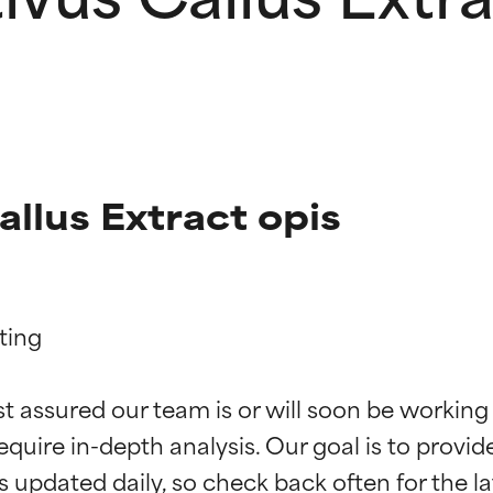
llus Extract opis
ing

kładników
kładników
st assured our team is or will soon be working
equire in-depth analysis. Our goal is to provi
potwierdzone przez niezależne badania. Wyjątkowy składnik akt
potwierdzone przez niezależne badania. Wyjątkowy składnik akt