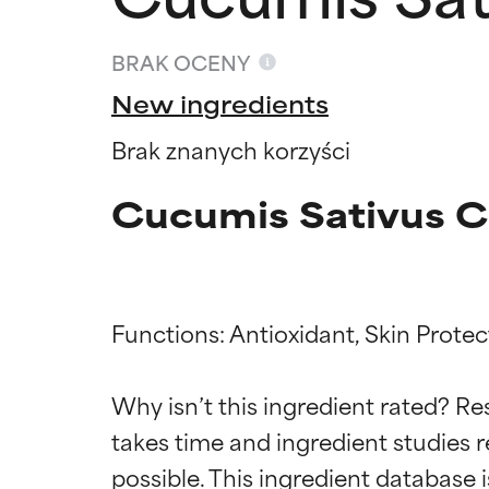
BRAK OCENY
New ingredients
Brak znanych korzyści
Cucumis Sativus Ca
Functions: Antioxidant, Skin Protect
Oceny s
Oceny s
Why isn’t this ingredient rated? Re
takes time and ingredient studies r
BEST
BEST
Udowodnione i 
Udowodnione i 