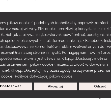
większości typów skóry i problemów skórnych.
większości typów skóry i problemów skórnych.
my plików cookie (i podobnych technik), aby poprawić komfort
prawy tekstury, stabilności lub penetracji formuły.
prawy tekstury, stabilności lub penetracji formuły.
tania z naszej witryny. Pliki cookie umożliwiają korzystanie z niek
POWRÓT DO WYSZUKIWANIA
i (takich jak zapisywanie „koszyka zakupów” online), udostępniani
ch społecznościowych (na platformach takich jak Facebook, Ins
rażnia, ale może mieć problemy estetyczne, stabilności lub inne, 
rażnia, ale może mieć problemy estetyczne, stabilności lub inne, 
 oraz dostosowywanie komunikatów i reklam wyświetlanych do Tw
o użyteczność.
o użyteczność.
resowań (na naszej stronie i innych). Pomagają nam również zro
 sposób nasza witryna jest używana. Klikając „Dostosuj”, możesz
s used to assess ingredients in this dictionary. Regulations regar
dzać ustawieniami plików cookie (możesz to zrobić w dowolnym
podobieństwo podrażnienia. Ryzyko wzrasta w połączeniu z inny
podobieństwo podrażnienia. Ryzyko wzrasta w połączeniu z inny
ie). Klikając „Akceptuj”, wyrażasz zgodę na używanie przez nas
mi składnikami.
mi składnikami.
 cookie.
Polityce dotyczącej plików cookie
Dostosować
Akceptuj
Odrzuć
sz się, aby otrzymywać wyjątkowe
podrażnienie, stan zapalny, suchość itp. Może przynosić korz
podrażnienie, stan zapalny, suchość itp. Może przynosić korz
oferty.
ktach, ale ogólnie udowodniono, że wyrządza więcej szkody niż 
ktach, ale ogólnie udowodniono, że wyrządza więcej szkody niż 
NY
NY