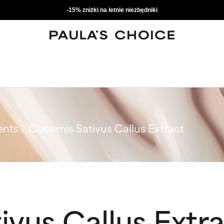
-15% zniżki na letnie niezbędniki
ents
Cucumis Sativus Callus Extract
vus Callus Extr