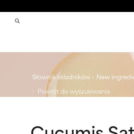
Słownik składników
New ingredi
Powrót do wyszukiwania
Cucumis Sati