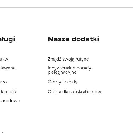
wać badań na
wać badań na
sługi
Nasze dodatki
ukty
Znajdź swoją rutynę
adawane
Indywidualne porady
pielęgnacyjne
tawa
Oferty i rabaty
płatność
Oferty dla subskrybentów
ynarodowe