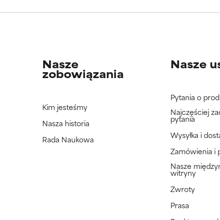
jeszcze tego składnika, ponieważ nie mieliśmy okazji przeanalizo
jeszcze tego składnika, ponieważ nie mieliśmy okazji przeanalizo
Nasze
Nasze u
zobowiązania
Pytania o prod
Kim jesteśmy
Najczęściej z
pytania
Nasza historia
Wysyłka i dos
Rada Naukowa
Zamówienia i 
Nasze międz
witryny
Zwroty
Prasa