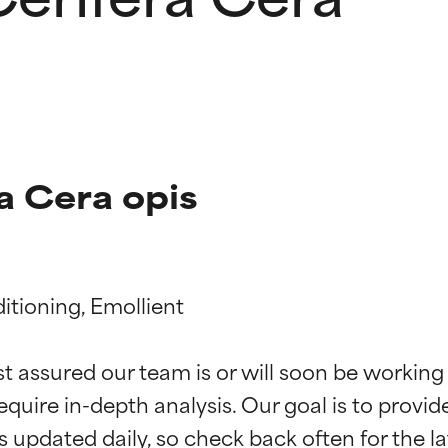
a Cera opis
tioning, Emollient

kładników
kładników
st assured our team is or will soon be working
equire in-depth analysis. Our goal is to provi
potwierdzone przez niezależne badania. Wyjątkowy składnik akt
potwierdzone przez niezależne badania. Wyjątkowy składnik akt