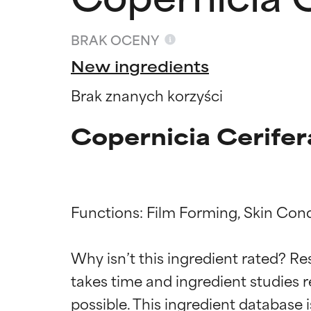
BRAK OCENY
New ingredients
Brak znanych korzyści
Copernicia Cerifer
Functions: Film Forming, Skin Condi
Oceny s
Oceny s
Why isn’t this ingredient rated? Re
takes time and ingredient studies r
BEST
BEST
Udowodnione i 
Udowodnione i 