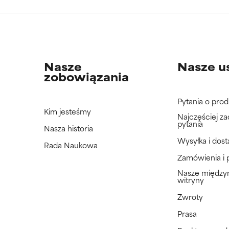
jeszcze tego składnika, ponieważ nie mieliśmy okazji przeanalizo
jeszcze tego składnika, ponieważ nie mieliśmy okazji przeanalizo
Nasze
Nasze u
zobowiązania
Pytania o prod
Kim jesteśmy
Najczęściej z
pytania
Nasza historia
Wysyłka i dos
Rada Naukowa
Zamówienia i 
Nasze międz
witryny
Zwroty
Prasa