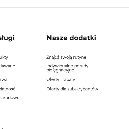
wać badań na
wać badań na
sługi
Nasze dodatki
ukty
Znajdź swoją rutynę
adawane
Indywidualne porady
pielęgnacyjne
tawa
Oferty i rabaty
płatność
Oferty dla subskrybentów
ynarodowe