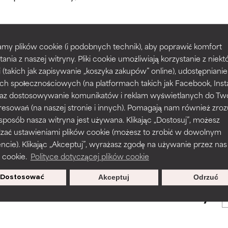
większości typów skóry i problemów skórnych.
większości typów skóry i problemów skórnych.
my plików cookie (i podobnych technik), aby poprawić komfort
prawy tekstury, stabilności lub penetracji formuły.
prawy tekstury, stabilności lub penetracji formuły.
tania z naszej witryny. Pliki cookie umożliwiają korzystanie z niek
POWRÓT DO WYSZUKIWANIA
i (takich jak zapisywanie „koszyka zakupów” online), udostępniani
ch społecznościowych (na platformach takich jak Facebook, Ins
rażnia, ale może mieć problemy estetyczne, stabilności lub inne, 
rażnia, ale może mieć problemy estetyczne, stabilności lub inne, 
 oraz dostosowywanie komunikatów i reklam wyświetlanych do Tw
o użyteczność.
o użyteczność.
resowań (na naszej stronie i innych). Pomagają nam również zro
 sposób nasza witryna jest używana. Klikając „Dostosuj”, możesz
s used to assess ingredients in this dictionary. Regulations regar
dzać ustawieniami plików cookie (możesz to zrobić w dowolnym
podobieństwo podrażnienia. Ryzyko wzrasta w połączeniu z inny
podobieństwo podrażnienia. Ryzyko wzrasta w połączeniu z inny
ie). Klikając „Akceptuj”, wyrażasz zgodę na używanie przez nas
mi składnikami.
mi składnikami.
 cookie.
Polityce dotyczącej plików cookie
Dostosować
Akceptuj
Odrzuć
sz się, aby otrzymywać wyjątkowe
podrażnienie, stan zapalny, suchość itp. Może przynosić korz
podrażnienie, stan zapalny, suchość itp. Może przynosić korz
oferty.
ktach, ale ogólnie udowodniono, że wyrządza więcej szkody niż 
ktach, ale ogólnie udowodniono, że wyrządza więcej szkody niż 
NY
NY