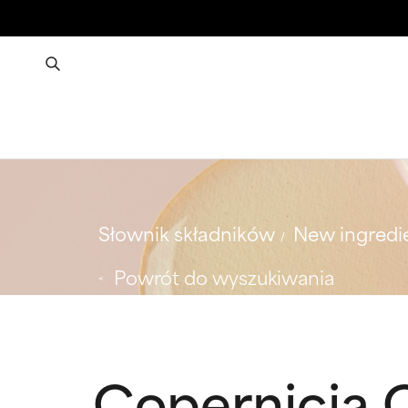
Słownik składników
New ingredi
Powrót do wyszukiwania
Copernicia C