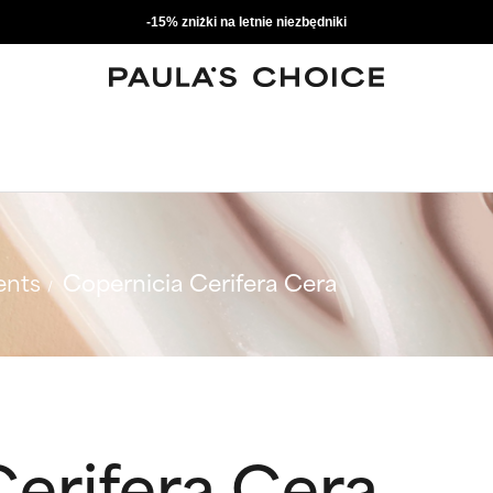
-15% zniżki na letnie niezbędniki
ents
Copernicia Cerifera Cera
erifera Cera