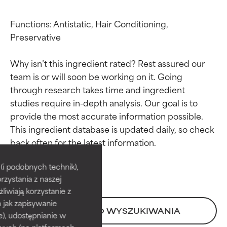
Functions: Antistatic, Hair Conditioning, 
Preservative

Why isn’t this ingredient rated? Rest assured our 
team is or will soon be working on it. Going 
through research takes time and ingredient 
studies require in-depth analysis. Our goal is to 
provide the most accurate information possible. 
This ingredient database is updated daily, so check 
Oceny składników
Oceny składników
BEST
BEST
i podobnych technik),
rzystania z naszej
Udowodnione i potwierdzone
Udowodnione i potwierdzone
przez niezależne badania.
przez niezależne badania.
żliwiają korzystanie z
Wyjątkowy składnik aktywny
Wyjątkowy składnik aktywny
h jak zapisywanie
POWRÓT DO WYSZUKIWANIA
odpowiedni dla większości
odpowiedni dla większości
e), udostępnianie w
typów skóry i problemów
typów skóry i problemów