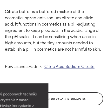
Citrate buffer is a buffered mixture of the 
cosmetic ingredients sodium citrate and citric 
acid. It functions in cosmetics as a pH-adjusting 
ingredient to keep products in the acidic range of 
the pH scale.  It can be sensitising when used in 
high amounts, but the tiny amounts needed to 
Powiązane składniki:
Citric Acid
Sodium Citrate
Oceny składników
Oceny składników
BEST
BEST
i podobnych technik),
POWRÓT DO WYSZUKIWANIA
rzystania z naszej
Udowodnione i potwierdzone
Udowodnione i potwierdzone
przez niezależne badania.
przez niezależne badania.
żliwiają korzystanie z