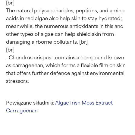
[br]

The natural polysaccharides, peptides, and amino 
acids in red algae also help skin to stay hydrated; 
meanwhile, the numerous antioxidants in this and 
other types of algae can help shield skin from 
damaging airborne pollutants. [br]

[br]

_Chondrus crispus_ contains a compound known 
Oceny składników
Oceny składników
as carrageenan, which forms a flexible film on skin 
that offers further defence against environmental 
BEST
BEST
Udowodnione i potwierdzone
Udowodnione i potwierdzone
przez niezależne badania.
przez niezależne badania.
Wyjątkowy składnik aktywny
Wyjątkowy składnik aktywny
Powiązane składniki:
Algae
Irish Moss Extract
odpowiedni dla większości
odpowiedni dla większości
Carrageenan
typów skóry i problemów
typów skóry i problemów
skórnych.
skórnych.
GOOD
GOOD