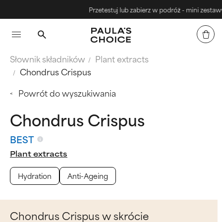
Przetestuj lub zabierz w podróż - mini zestawy
Słownik składników
Plant extracts
Chondrus Crispus
Powrót do wyszukiwania
Chondrus Crispus
BEST
Plant extracts
Hydration
Anti-Ageing
Chondrus Crispus w skrócie