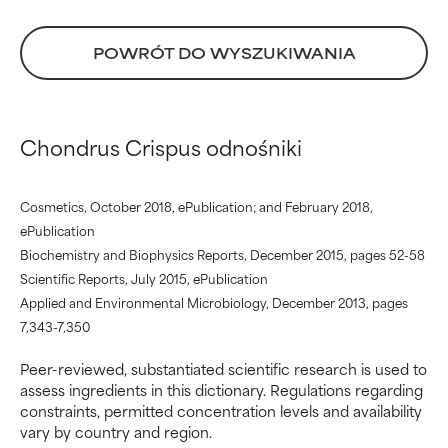
Niezbędne do poprawy
Niezbędne do poprawy
tekstury, stabilności lub
tekstury, stabilności lub
POWRÓT DO WYSZUKIWANIA
penetracji formuły.
penetracji formuły.
AVERAGE
AVERAGE
Ogólnie nie podrażnia, ale może
Ogólnie nie podrażnia, ale może
Chondrus Crispus odnośniki
mieć problemy estetyczne,
mieć problemy estetyczne,
stabilności lub inne, które
stabilności lub inne, które
ograniczają jego użyteczność.
ograniczają jego użyteczność.
Cosmetics, October 2018, ePublication; and February 2018,
ePublication
BAD
BAD
Biochemistry and Biophysics Reports, December 2015, pages 52-58
Istnieje prawdopodobieństwo
Istnieje prawdopodobieństwo
Scientific Reports, July 2015, ePublication
podrażnienia. Ryzyko wzrasta w
podrażnienia. Ryzyko wzrasta w
Applied and Environmental Microbiology, December 2013, pages
połączeniu z innymi
połączeniu z innymi
7,343-7,350
problematycznymi składnikami.
problematycznymi składnikami.
Peer-reviewed, substantiated scientific research is used to
WORST
WORST
assess ingredients in this dictionary. Regulations regarding
constraints, permitted concentration levels and availability
Może powodować
Może powodować
vary by country and region.
podrażnienie, stan zapalny,
podrażnienie, stan zapalny,