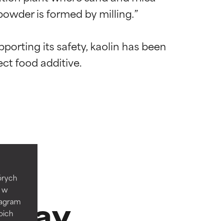
powder is formed by milling.”

pporting its safety, kaolin has been 
ywny
ywny
tórych
e w
 Clay
tagram
które
które
oich