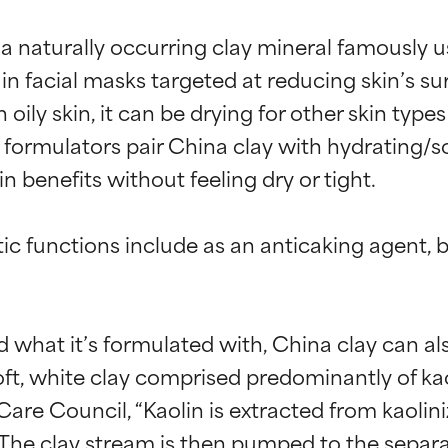
 a naturally occurring clay mineral famously u
r in facial masks targeted at reducing skin’s su
oily skin, it can be drying for other skin types 
e formulators pair China clay with hydrating/
n benefits without feeling dry or tight.

ic functions include as an anticaking agent, b
what it’s formulated with, China clay can als
soft, white clay comprised predominantly of ka
Care Council, “Kaolin is extracted from kaolin
The clay stream is then pumped to the separ