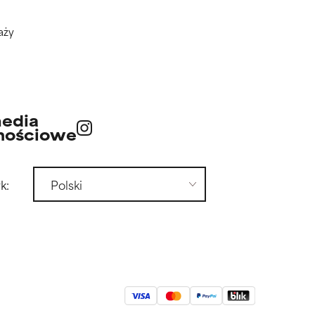
aży
edia
nościowe
k: