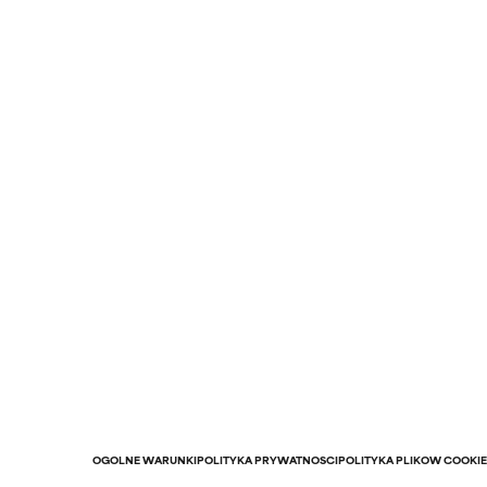
OGÓLNE WARUNKI
POLITYKA PRYWATNOŚCI
POLITYKA PLIKÓW COOKIE