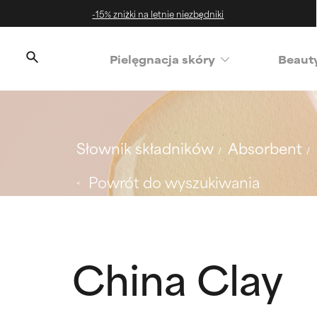
-15% zniżki na letnie niezbędniki
‌Pielęgnacja skóry
Beaut
Słownik składników
Absorbent
Powrót do wyszukiwania
China Clay