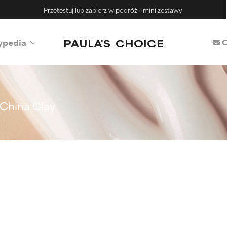
Przetestuj lub zabierz w podróż - mini zestawy
C
ypedia
China Clay