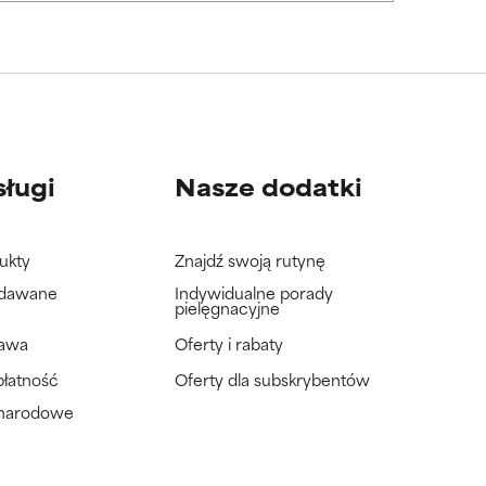
sługi
Nasze dodatki
ukty
Znajdź swoją rutynę
adawane
Indywidualne porady
pielęgnacyjne
tawa
Oferty i rabaty
płatność
Oferty dla subskrybentów
ynarodowe