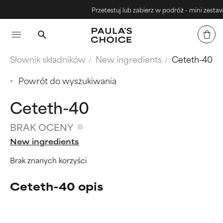
Przetestuj lub zabierz w podróż - mini zestawy
Słownik składników
New ingredients
Ceteth-40
Powrót do wyszukiwania
Ceteth-40
BRAK OCENY
New ingredients
Brak znanych korzyści
Ceteth-40 opis