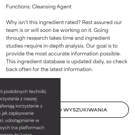
Functions: Cleansing Agent

Why isn’t this ingredient rated? Rest assured our 
team is or will soon be working on it. Going 
through research takes time and ingredient 
studies require in-depth analysis. Our goal is to 
provide the most accurate information possible. 
This ingredient database is updated daily, so check 
Oceny składników
Oceny składników
BEST
BEST
i podobnych technik),
rzystania z naszej
Udowodnione i potwierdzone
Udowodnione i potwierdzone
przez niezależne badania.
przez niezależne badania.
żliwiają korzystanie z
POWRÓT DO WYSZUKIWANIA
Wyjątkowy składnik aktywny
Wyjątkowy składnik aktywny
h jak zapisywanie
odpowiedni dla większości
odpowiedni dla większości
e), udostępnianie w
typów skóry i problemów
typów skóry i problemów
wych (na platformach
skórnych.
skórnych.
agram itp.) oraz