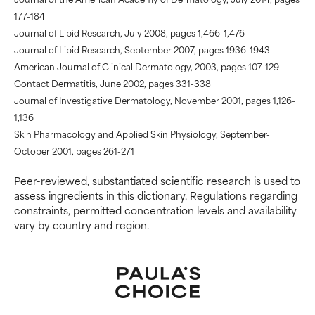
udowodniono, że wyrządza
udowodniono, że wyrządza
177-184
więcej szkody niż pożytku.
więcej szkody niż pożytku.
Journal of Lipid Research, July 2008, pages 1,466-1,476
Journal of Lipid Research, September 2007, pages 1936-1943
BRAK OCENY
BRAK OCENY
American Journal of Clinical Dermatology, 2003, pages 107-129
Nie oceniliśmy jeszcze tego
Nie oceniliśmy jeszcze tego
Contact Dermatitis, June 2002, pages 331-338
składnika, ponieważ nie
składnika, ponieważ nie
Journal of Investigative Dermatology, November 2001, pages 1,126-
mieliśmy okazji przeanalizować
mieliśmy okazji przeanalizować
1,136
badań na jego temat.
badań na jego temat.
Skin Pharmacology and Applied Skin Physiology, September-
October 2001, pages 261-271
Peer-reviewed, substantiated scientific research is used to
assess ingredients in this dictionary. Regulations regarding
constraints, permitted concentration levels and availability
vary by country and region.