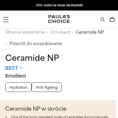
-15% zniżki na letnie niezbędniki
Słownik składników
Emollient
Ceramide NP
Powrót do wyszukiwania
Ceramide NP
BEST
Emollient
Hydration
Anti-Ageing
Ceramide NP w skrócie
One of the most prevalent types of ceramides found naturally