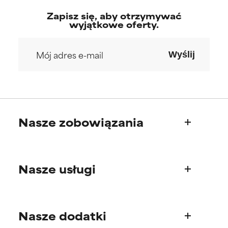
Zapisz się, aby otrzymywać
wyjątkowe oferty.
Wyślij
Nasze zobowiązania
Kim jesteśmy
Nasze usługi
Nasza historia
Rada Naukowa
Pytania o produkty
Nasze dodatki
Najczęściej zadawane pytania