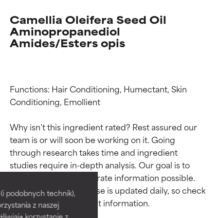
Camellia Oleifera Seed Oil
Aminopropanediol
Amides/Esters opis
Functions: Hair Conditioning, Humectant, Skin 
Conditioning, Emollient

Why isn’t this ingredient rated? Rest assured our 
team is or will soon be working on it. Going 
through research takes time and ingredient 
Oceny składników
Oceny składników
studies require in-depth analysis. Our goal is to 
provide the most accurate information possible. 
This ingredient database is updated daily, so check 
BEST
BEST
i podobnych technik),
rzystania z naszej
Udowodnione i potwierdzone
Udowodnione i potwierdzone
przez niezależne badania.
przez niezależne badania.
żliwiają korzystanie z