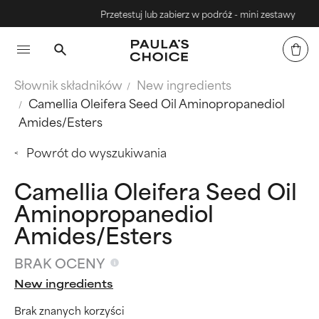
Przetestuj lub zabierz w podróż - mini zestawy
Słownik składników
New ingredients
Camellia Oleifera Seed Oil Aminopropanediol
Amides/Esters
Powrót do wyszukiwania
Camellia Oleifera Seed Oil
Aminopropanediol
Amides/Esters
BRAK OCENY
New ingredients
Brak znanych korzyści