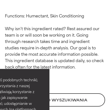
Functions: Humectant, Skin Conditioning

Why isn’t this ingredient rated? Rest assured our 
team is or will soon be working on it. Going 
through research takes time and ingredient 
studies require in-depth analysis. Our goal is to 
provide the most accurate information possible. 
This ingredient database is updated daily, so check 
Oceny składników
Oceny składników
BEST
BEST
i podobnych technik),
rzystania z naszej
Udowodnione i potwierdzone
Udowodnione i potwierdzone
przez niezależne badania.
przez niezależne badania.
żliwiają korzystanie z
Wyjątkowy składnik aktywny
Wyjątkowy składnik aktywny
h jak zapisywanie
POWRÓT DO WYSZUKIWANIA
odpowiedni dla większości
odpowiedni dla większości
e), udostępnianie w
typów skóry i problemów
typów skóry i problemów
wych (na platformach