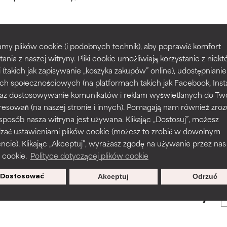
większości typów skóry i problemów skórnych.
większości typów skóry i problemów skórnych.
my plików cookie (i podobnych technik), aby poprawić komfort
prawy tekstury, stabilności lub penetracji formuły.
prawy tekstury, stabilności lub penetracji formuły.
tania z naszej witryny. Pliki cookie umożliwiają korzystanie z niek
POWRÓT DO WYSZUKIWANIA
i (takich jak zapisywanie „koszyka zakupów” online), udostępniani
ch społecznościowych (na platformach takich jak Facebook, Ins
rażnia, ale może mieć problemy estetyczne, stabilności lub inne, 
rażnia, ale może mieć problemy estetyczne, stabilności lub inne, 
 oraz dostosowywanie komunikatów i reklam wyświetlanych do Tw
o użyteczność.
o użyteczność.
resowań (na naszej stronie i innych). Pomagają nam również zro
 sposób nasza witryna jest używana. Klikając „Dostosuj”, możesz
s used to assess ingredients in this dictionary. Regulations regar
dzać ustawieniami plików cookie (możesz to zrobić w dowolnym
podobieństwo podrażnienia. Ryzyko wzrasta w połączeniu z inny
podobieństwo podrażnienia. Ryzyko wzrasta w połączeniu z inny
ie). Klikając „Akceptuj”, wyrażasz zgodę na używanie przez nas
mi składnikami.
mi składnikami.
 cookie.
Polityce dotyczącej plików cookie
Dostosować
Akceptuj
Odrzuć
sz się, aby otrzymywać wyjątkowe
podrażnienie, stan zapalny, suchość itp. Może przynosić korz
podrażnienie, stan zapalny, suchość itp. Może przynosić korz
oferty.
ktach, ale ogólnie udowodniono, że wyrządza więcej szkody niż 
ktach, ale ogólnie udowodniono, że wyrządza więcej szkody niż 
NY
NY