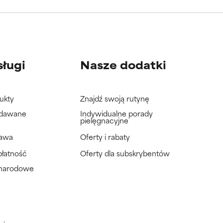
wać badań na
wać badań na
sługi
Nasze dodatki
ukty
Znajdź swoją rutynę
adawane
Indywidualne porady
pielęgnacyjne
tawa
Oferty i rabaty
płatność
Oferty dla subskrybentów
ynarodowe