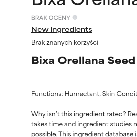
BRAK OCENY
New ingredients
Brak znanych korzyści
Bixa Orellana Seed 
Functions: Humectant, Skin Conditi
Oceny s
Oceny s
Why isn’t this ingredient rated? Re
takes time and ingredient studies r
BEST
BEST
Udowodnione i 
Udowodnione i 