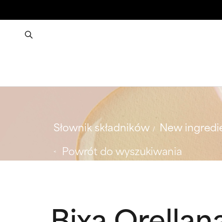
Słownik składników
New ingredi
Powrót do wyszukiwania
Bixa Orellan