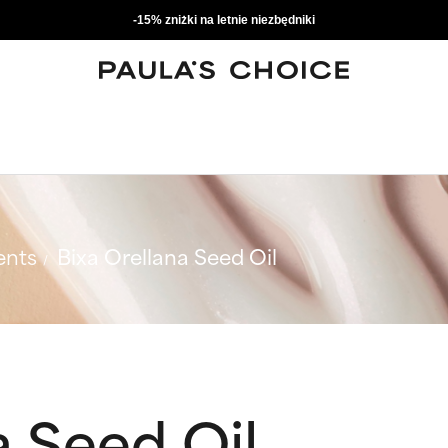
-15% zniżki na letnie niezbędniki
ents
Bixa Orellana Seed Oil
a Seed Oil