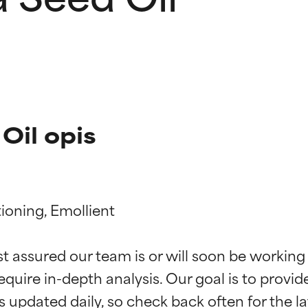
Oil opis
oning, Emollient

kładników
kładników
st assured our team is or will soon be working
equire in-depth analysis. Our goal is to provi
potwierdzone przez niezależne badania. Wyjątkowy składnik akt
potwierdzone przez niezależne badania. Wyjątkowy składnik akt