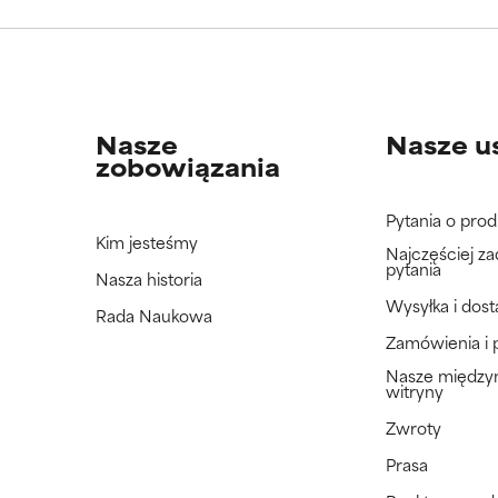
jeszcze tego składnika, ponieważ nie mieliśmy okazji przeanalizo
jeszcze tego składnika, ponieważ nie mieliśmy okazji przeanalizo
Nasze
Nasze u
zobowiązania
Pytania o prod
Kim jesteśmy
Najczęściej z
pytania
Nasza historia
Wysyłka i dos
Rada Naukowa
Zamówienia i 
Nasze międz
witryny
Zwroty
Prasa