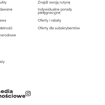
ukty
Znajdź swoją rutynę
adawane
Indywidualne porady
pielęgnacyjne
tawa
Oferty i rabaty
płatność
Oferty dla subskrybentów
ynarodowe
aży
edia
nościowe