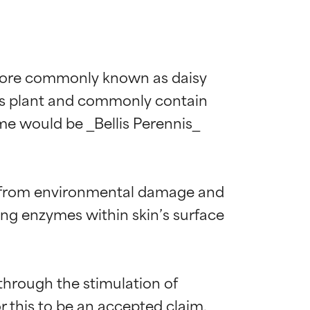
t more commonly known as daisy 
nis plant and commonly contain 
me would be _Bellis Perennis_ 
kin from environmental damage and 
ng enzymes within skin’s surface 
through the stimulation of 
this to be an accepted claim. 