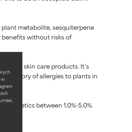
ng plant metabolite, sesquiterpene 
 benefits without risks of 
ywny
ywny
n some skin care products. It’s 
tórych
n history of allergies to plants in 
e w
tagram
które
które
oich
zumieć,
mi
mi