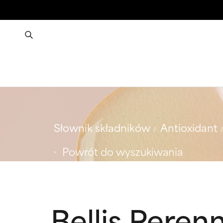
Słownik składników
Antioxidant
Powrót do wyszukiwania
Bellis Perenn