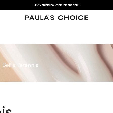
-15% zniżki na letnie niezbędniki
Bellis Perennis
is