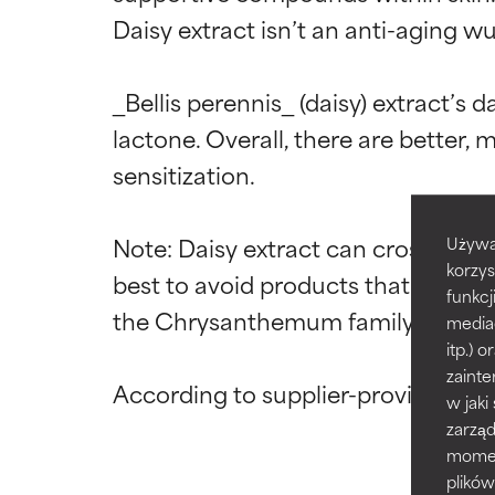
Daisy extract isn’t an anti-aging wu
Oceny s
Oceny s
_Bellis perennis_ (daisy) extract’s d
BEST
BEST
lactone. Overall, there are better, 
Udowodnione i 
Udowodnione i 
odpowiedni dla 
odpowiedni dla 
sensitization.

GOOD
GOOD
Note: Daisy extract can cross-react
Używa
Niezbędne do po
Niezbędne do po
korzys
best to avoid products that contain 
funkcj
AVERAGE
AVERAGE
the Chrysanthemum family.

media
Ogólnie nie pod
Ogólnie nie pod
itp.)
ograniczają jeg
ograniczają jeg
zainte
w jaki
BAD
BAD
zarzą
Istnieje prawdo
Istnieje prawdo
momenc
problematyczny
problematyczny
plików