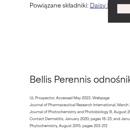
Powiązane składniki:
Daisy Flower 
WORST
WORST
Może powodować 
Może powodować 
niektórych aspe
niektórych aspe
BRAK OCE
BRAK OCE
Nie oceniliśmy 
Nie oceniliśmy 
jego temat.
jego temat.
Bellis Perennis odnośni
UL Prospector, Accessed May 2023, Webpage
Journal of Pharmaceutical Research International, March 
Journal of Photochemistry and Photobiology B, August 20
Contact Dermatitis, January 2020, pages 18–23; and Janua
Phytochemistry, August 2015, pages 203-212