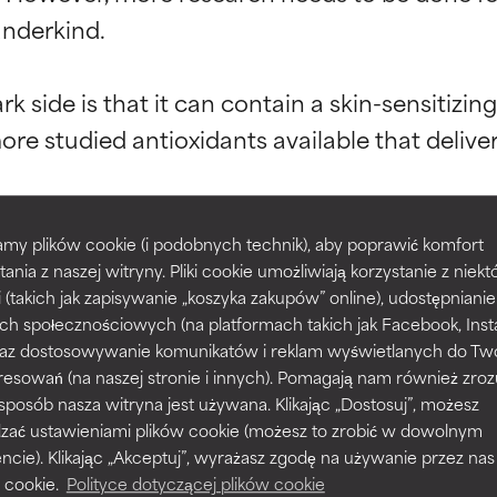
nderkind.

kładników
kładników
ark side is that it can contain a skin-sensitizi
more studied antioxidants available that deliver
potwierdzone przez niezależne badania. Wyjątkowy składnik akt
potwierdzone przez niezależne badania. Wyjątkowy składnik akt
większości typów skóry i problemów skórnych.
większości typów skóry i problemów skórnych.
 with feverfew extract, a soothing plant used i
my plików cookie (i podobnych technik), aby poprawić komfort
prawy tekstury, stabilności lub penetracji formuły.
prawy tekstury, stabilności lub penetracji formuły.
tania z naszej witryny. Pliki cookie umożliwiają korzystanie z niek
both ingredients, especially if you have a know
i (takich jak zapisywanie „koszyka zakupów” online), udostępniani
ch społecznościowych (na platformach takich jak Facebook, Ins
rażnia, ale może mieć problemy estetyczne, stabilności lub inne, 
rażnia, ale może mieć problemy estetyczne, stabilności lub inne, 
 oraz dostosowywanie komunikatów i reklam wyświetlanych do Tw
o użyteczność.
o użyteczność.
resowań (na naszej stronie i innych). Pomagają nam również zro
 sposób nasza witryna jest używana. Klikając „Dostosuj”, możesz
dzać ustawieniami plików cookie (możesz to zrobić w dowolnym
podobieństwo podrażnienia. Ryzyko wzrasta w połączeniu z inny
podobieństwo podrażnienia. Ryzyko wzrasta w połączeniu z inny
ie). Klikając „Akceptuj”, wyrażasz zgodę na używanie przez nas
mi składnikami.
mi składnikami.
 cookie.
Polityce dotyczącej plików cookie