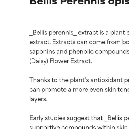
Bellis Perennis opi
_Bellis perennis_ extract is a pla
extract. Extracts can come from bo
saponins and phenolic compounds. I
(Daisy) Flower Extract.

Thanks to the plant’s antioxidant 
can promote a more even skin tone
layers.

Early studies suggest that _Bellis 
supportive compounds within skin. 