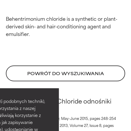
Behentrimonium chloride is a synthetic or plant-
derived skin- and hair-conditioning agent and 
POWRÓT DO WYSZUKIWANIA
Oceny składników
Oceny składników
Behentrimonium Chloride odnośniki
BEST
BEST
i podobnych technik),
rzystania z naszej
Udowodnione i potwierdzone
Udowodnione i potwierdzone
przez niezależne badania.
przez niezależne badania.
żliwiają korzystanie z
Indian Journal of Dermatology, May-June 2015, pages 248-254
Wyjątkowy składnik aktywny
Wyjątkowy składnik aktywny
h jak zapisywanie
Toxicology in Vitro, December 2013, Volume 27, Issue 8, pages
odpowiedni dla większości
odpowiedni dla większości
e), udostępnianie w