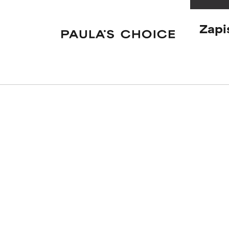
niektórych aspe
niektórych aspe
Zapi
BRAK OCE
BRAK OCE
Nie oceniliśmy 
Nie oceniliśmy 
jego temat.
jego temat.