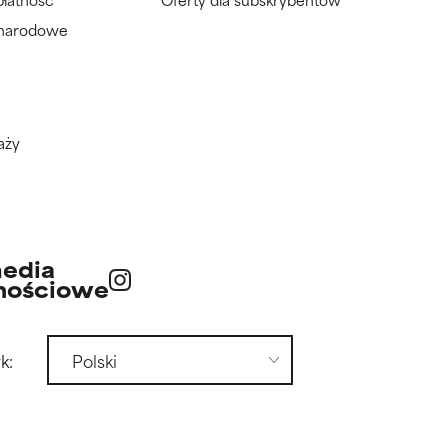
ynarodowe
aży
edia
nościowe
k: