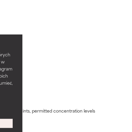
ywny
ywny
tórych
e w
tagram
które
które
oich
zumieć,
mi
mi
ding constraints, permitted concentration levels
yści w
yści w