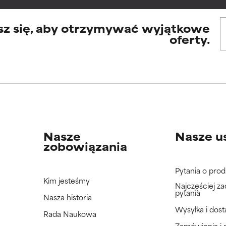
ktach, ale ogólnie udowodniono, że wyrządza więcej szkody niż 
ktach, ale ogólnie udowodniono, że wyrządza więcej szkody niż 
sz się, aby otrzymywać wyjątkowe
NY
NY
oferty.
jeszcze tego składnika, ponieważ nie mieliśmy okazji przeanalizo
jeszcze tego składnika, ponieważ nie mieliśmy okazji przeanalizo
Nasze
Nasze u
zobowiązania
Pytania o prod
Kim jesteśmy
Najczęściej z
pytania
Nasza historia
Wysyłka i dos
Rada Naukowa
Zamówienia i 