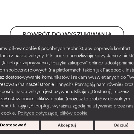
potwierdzone przez niezależne badania. Wyjątkowy składnik akt
potwierdzone przez niezależne badania. Wyjątkowy składnik akt
większości typów skóry i problemów skórnych.
większości typów skóry i problemów skórnych.
POWRÓT DO WYSZUKIWANIA
my plików cookie (i podobnych technik), aby poprawić komfort
prawy tekstury, stabilności lub penetracji formuły.
prawy tekstury, stabilności lub penetracji formuły.
tania z naszej witryny. Pliki cookie umożliwiają korzystanie z niek
i (takich jak zapisywanie „koszyka zakupów” online), udostępniani
ch społecznościowych (na platformach takich jak Facebook, Ins
rażnia, ale może mieć problemy estetyczne, stabilności lub inne, 
rażnia, ale może mieć problemy estetyczne, stabilności lub inne, 
 oraz dostosowywanie komunikatów i reklam wyświetlanych do Tw
o użyteczność.
o użyteczność.
resowań (na naszej stronie i innych). Pomagają nam również zro
nereology, September 2001, issue 5, pages 486-487
 sposób nasza witryna jest używana. Klikając „Dostosuj”, możesz
996, issue 3, pages 361-364
dzać ustawieniami plików cookie (możesz to zrobić w dowolnym
podobieństwo podrażnienia. Ryzyko wzrasta w połączeniu z inny
podobieństwo podrażnienia. Ryzyko wzrasta w połączeniu z inny
ie). Klikając „Akceptuj”, wyrażasz zgodę na używanie przez nas
mi składnikami.
mi składnikami.
s used to assess ingredients in this dictionary. Regulations regar
 cookie.
Polityce dotyczącej plików cookie
Dostosować
Akceptuj
Odrzuć
podrażnienie, stan zapalny, suchość itp. Może przynosić korz
podrażnienie, stan zapalny, suchość itp. Może przynosić korz