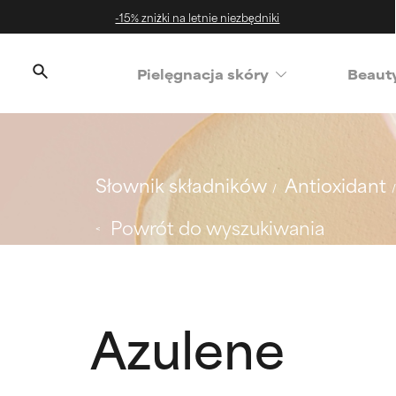
-15% zniżki na letnie niezbędniki
‌Pielęgnacja skóry
Beaut
Słownik składników
Antioxidant
Powrót do wyszukiwania
Azulene