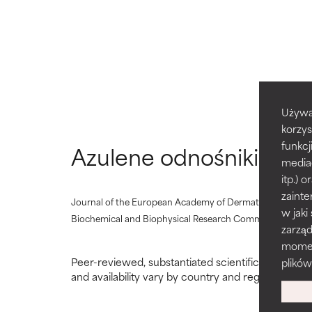
BEST
BEST
Udowodnione i 
Udowodnione i 
odpowiedni dla 
odpowiedni dla 
GOOD
GOOD
Używa
Niezbędne do po
Niezbędne do po
korzys
funkcj
Azulene odnośniki
AVERAGE
AVERAGE
media
Ogólnie nie pod
Ogólnie nie pod
itp.)
ograniczają jeg
ograniczają jeg
zainte
Journal of the European Academy of Dermatology and Ve
w jaki
BAD
BAD
Biochemical and Biophysical Research Communications, 1
zarzą
Istnieje prawdo
Istnieje prawdo
momenc
problematyczny
problematyczny
Peer-reviewed, substantiated scientific research i
plików
and availability vary by country and region.
WORST
WORST
Może powodować 
Może powodować 