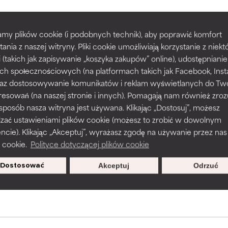
my plików cookie (i podobnych technik), aby poprawić komfort
prawy tekstury, stabilności lub penetracji formuły.
prawy tekstury, stabilności lub penetracji formuły.
POWRÓT DO WYSZUKIWANIA
tania z naszej witryny. Pliki cookie umożliwiają korzystanie z niek
i (takich jak zapisywanie „koszyka zakupów” online), udostępniani
ch społecznościowych (na platformach takich jak Facebook, Ins
rażnia, ale może mieć problemy estetyczne, stabilności lub inne, 
rażnia, ale może mieć problemy estetyczne, stabilności lub inne, 
 oraz dostosowywanie komunikatów i reklam wyświetlanych do Tw
o użyteczność.
o użyteczność.
resowań (na naszej stronie i innych). Pomagają nam również zro
s used to assess ingredients in this dictionary. Regulations regar
 sposób nasza witryna jest używana. Klikając „Dostosuj”, możesz
dzać ustawieniami plików cookie (możesz to zrobić w dowolnym
podobieństwo podrażnienia. Ryzyko wzrasta w połączeniu z inny
podobieństwo podrażnienia. Ryzyko wzrasta w połączeniu z inny
ie). Klikając „Akceptuj”, wyrażasz zgodę na używanie przez nas
mi składnikami.
mi składnikami.
 cookie.
Polityce dotyczącej plików cookie
sz się, aby otrzymywać wyjątkowe
Dostosować
Akceptuj
Odrzuć
oferty.
podrażnienie, stan zapalny, suchość itp. Może przynosić korz
podrażnienie, stan zapalny, suchość itp. Może przynosić korz
ktach, ale ogólnie udowodniono, że wyrządza więcej szkody niż 
ktach, ale ogólnie udowodniono, że wyrządza więcej szkody niż 
NY
NY
jeszcze tego składnika, ponieważ nie mieliśmy okazji przeanalizo
jeszcze tego składnika, ponieważ nie mieliśmy okazji przeanalizo