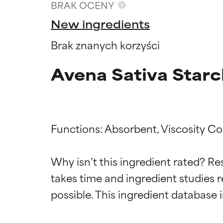
BRAK OCENY
New ingredients
Brak znanych korzyści
Avena Sativa Starc
Functions: Absorbent, Viscosity Con
Why isn’t this ingredient rated? Re
Oceny s
Oceny s
takes time and ingredient studies r
BEST
BEST
Udowodnione i 
Udowodnione i 
odpowiedni dla 
odpowiedni dla 