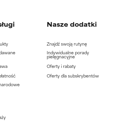
sługi
Nasze dodatki
ukty
Znajdź swoją rutynę
adawane
Indywidualne porady
pielęgnacyjne
tawa
Oferty i rabaty
płatność
Oferty dla subskrybentów
ynarodowe
aży