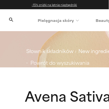
-15% zniżki na letnie niezbędniki
‌Pielęgnacja skóry
Beaut
Słownik składników
New ingredi
Powrót do wyszukiwania
Avena Sativ