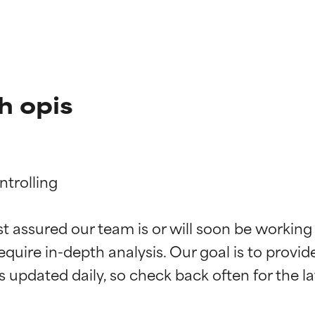
h opis
trolling

st assured our team is or will soon be working
kładników
kładników
equire in-depth analysis. Our goal is to provi
potwierdzone przez niezależne badania. Wyjątkowy składnik akt
potwierdzone przez niezależne badania. Wyjątkowy składnik akt
większości typów skóry i problemów skórnych.
większości typów skóry i problemów skórnych.