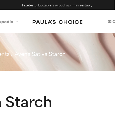
Przetestuj lub zabierz w podróż - mini zestawy
C
ypedia
ents
Avena Sativa Starch
a Starch