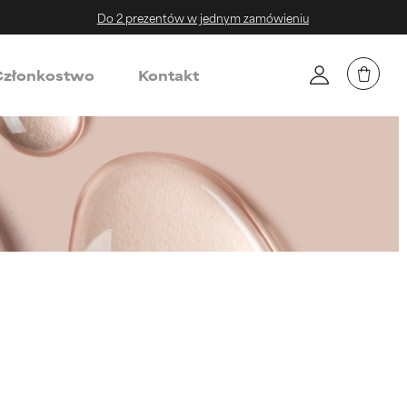
Do 2 prezentów w jednym zamówieniu
złonkostwo
Kontakt