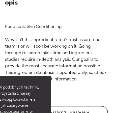
opis
Functions: Skin Conditioning

Why isn’t this ingredient rated? Rest assured our 
team is or will soon be working on it. Going 
through research takes time and ingredient 
studies require in-depth analysis. Our goal is to 
provide the most accurate information possible. 
Oceny składników
Oceny składników
This ingredient database is updated daily, so check 
BEST
BEST
i podobnych technik),
rzystania z naszej
Udowodnione i potwierdzone
Udowodnione i potwierdzone
przez niezależne badania.
przez niezależne badania.
żliwiają korzystanie z
Wyjątkowy składnik aktywny
Wyjątkowy składnik aktywny
h jak zapisywanie
odpowiedni dla większości
odpowiedni dla większości
e), udostępnianie w
POWRÓT DO WYSZUKIWANIA