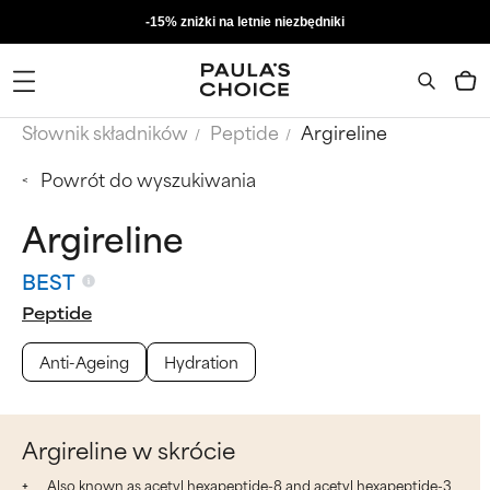
-15% zniżki na letnie niezbędniki
Słownik składników
Peptide
Argireline
Powrót do wyszukiwania
Argireline
BEST
Peptide
Anti-Ageing
Hydration
Argireline w skrócie
Also known as acetyl hexapeptide-8 and acetyl hexapeptide-3