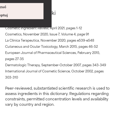
BAD
BAD
zuć
Istnieje prawdopodobieństwo
Istnieje prawdopodobieństwo
Argireline odnośniki
podrażnienia. Ryzyko wzrasta w
podrażnienia. Ryzyko wzrasta w
ptuj
połączeniu z innymi
połączeniu z innymi
problematycznymi składnikami.
problematycznymi składnikami.
Cosmetic Ingredient Review, April 2021, pages 1-12
Cosmetics, November 2020, Issue 7, Volume 4, page 91
WORST
WORST
La Clinica Terapeutica, November 2020, pages e539-e548
Może powodować
Może powodować
Cutaneous and Ocular Toxicology, March 2015, pages 46-52
podrażnienie, stan zapalny,
podrażnienie, stan zapalny,
European Journal of Pharmaceutical Sciences, February 2015,
suchość itp. Może przynosić
suchość itp. Może przynosić
pages 27-35
korzyści w niektórych
korzyści w niektórych
Dermatologic Therapy, September-October 2007, pages 343-349
aspektach, ale ogólnie
aspektach, ale ogólnie
International Journal of Cosmetic Science, October 2002, pages
udowodniono, że wyrządza
udowodniono, że wyrządza
303-310
więcej szkody niż pożytku.
więcej szkody niż pożytku.
Peer-reviewed, substantiated scientific research is used to
BRAK OCENY
BRAK OCENY
assess ingredients in this dictionary. Regulations regarding
Nie oceniliśmy jeszcze tego
Nie oceniliśmy jeszcze tego
constraints, permitted concentration levels and availability
składnika, ponieważ nie
składnika, ponieważ nie
vary by country and region.
mieliśmy okazji przeanalizować
mieliśmy okazji przeanalizować
badań na jego temat.
badań na jego temat.