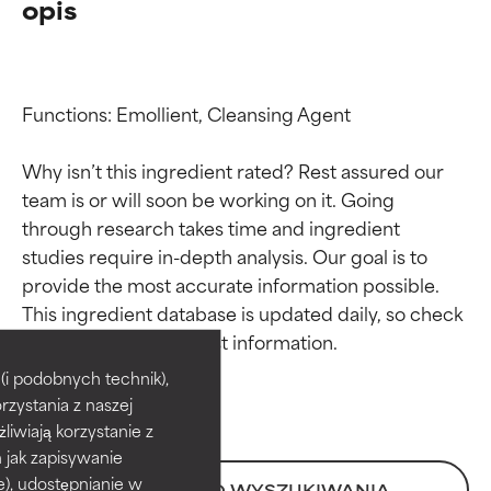
opis
Functions: Emollient, Cleansing Agent

Why isn’t this ingredient rated? Rest assured our 
team is or will soon be working on it. Going 
through research takes time and ingredient 
studies require in-depth analysis. Our goal is to 
provide the most accurate information possible. 
Oceny składników
Oceny składników
This ingredient database is updated daily, so check 
BEST
BEST
i podobnych technik),
rzystania z naszej
Udowodnione i potwierdzone
Udowodnione i potwierdzone
przez niezależne badania.
przez niezależne badania.
żliwiają korzystanie z
Wyjątkowy składnik aktywny
Wyjątkowy składnik aktywny
h jak zapisywanie
odpowiedni dla większości
odpowiedni dla większości
e), udostępnianie w
POWRÓT DO WYSZUKIWANIA