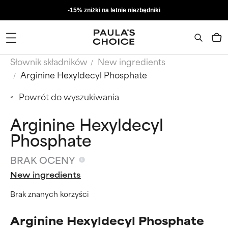
-15% zniżki na letnie niezbędniki
Słownik składników
New ingredients
Arginine Hexyldecyl Phosphate
Powrót do wyszukiwania
Arginine Hexyldecyl
Phosphate
BRAK OCENY
New ingredients
Brak znanych korzyści
Arginine Hexyldecyl Phosphate