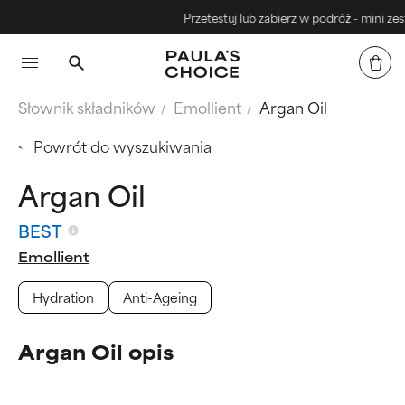
Przetestuj lub zabierz w podróż - mini zestaw
Słownik składników
Emollient
Argan Oil
Powrót do wyszukiwania
Argan Oil
BEST
Emollient
Hydration
Anti-Ageing
Argan Oil opis